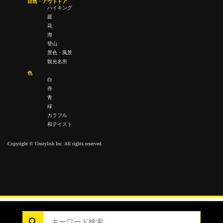
自然・アウトドア
ハイキング
庭
花
海
登山
景色・風景
観光名所
色
白
赤
青
緑
カラフル
和テイスト
Copyright © Unstylish Inc. All rights reserved.
Copyright © Unstylish Inc. All Rights Reserved.