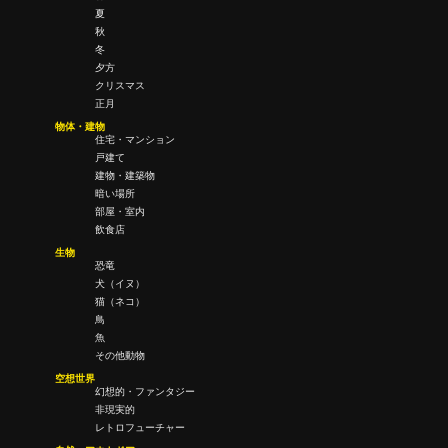
夏
秋
冬
夕方
クリスマス
正月
物体・建物
住宅・マンション
戸建て
建物・建築物
暗い場所
部屋・室内
飲食店
生物
恐竜
犬（イヌ）
猫（ネコ）
鳥
魚
その他動物
空想世界
幻想的・ファンタジー
非現実的
レトロフューチャー