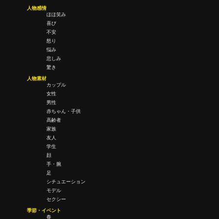
人物感情
ほほ笑み
喜び
不安
怒り
悩み
悲しみ
驚き
人物素材
カップル
女性
男性
赤ちゃん・子供
高齢者
家族
友人
学生
顔
手・腕
足
シチュエーション
モデル
セクシー
季節・イベント
春