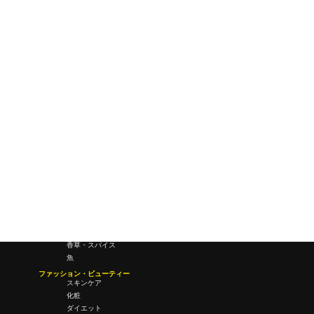
ワールドワイドウェブ
未来
研究所・ラボ
ビジネス・オフィス
オフィスワーク
コールセンター
デバイス
テレワーク
マネーライフ
会議・ミーティング
営業
経営
フード・ドリンク
肉
野菜
果物
料理
酒・飲酒
飲み物
香草・スパイス
魚
ファッション・ビューティー
スキンケア
化粧
ダイエット