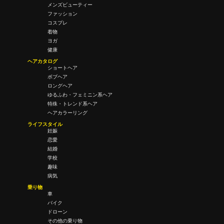
メンズビューティー
ファッション
コスプレ
着物
ヨガ
健康
ヘアカタログ
ショートヘア
ボブヘア
ロングヘア
ゆるふわ・フェミニン系ヘア
特殊・トレンド系ヘア
ヘアカラーリング
ライフスタイル
妊娠
恋愛
結婚
学校
趣味
病気
乗り物
車
バイク
ドローン
その他の乗り物