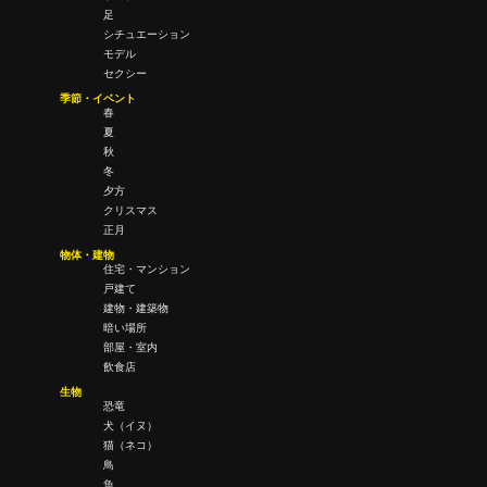
足
シチュエーション
モデル
セクシー
季節・イベント
春
夏
秋
冬
夕方
クリスマス
正月
物体・建物
住宅・マンション
戸建て
建物・建築物
暗い場所
部屋・室内
飲食店
生物
恐竜
犬（イヌ）
猫（ネコ）
鳥
魚