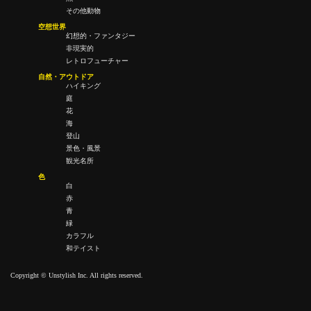
その他動物
空想世界
幻想的・ファンタジー
非現実的
レトロフューチャー
自然・アウトドア
ハイキング
庭
花
海
登山
景色・風景
観光名所
色
白
赤
青
緑
カラフル
和テイスト
Copyright © Unstylish Inc. All rights reserved.