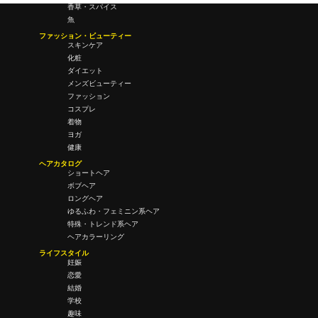
香草・スパイス
魚
ファッション・ビューティー
スキンケア
化粧
ダイエット
メンズビューティー
ファッション
コスプレ
着物
ヨガ
健康
ヘアカタログ
ショートヘア
ボブヘア
ロングヘア
ゆるふわ・フェミニン系ヘア
特殊・トレンド系ヘア
ヘアカラーリング
ライフスタイル
妊娠
恋愛
結婚
学校
趣味