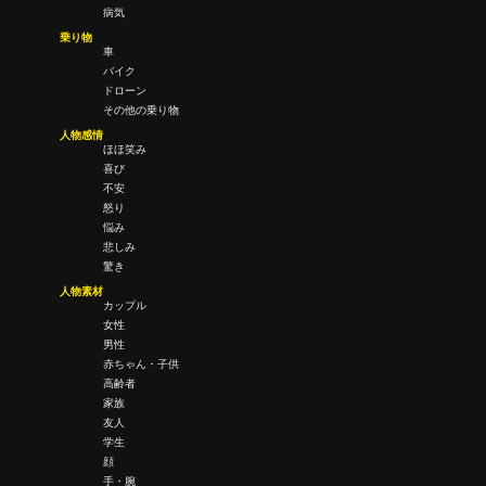
病気
乗り物
車
バイク
ドローン
その他の乗り物
人物感情
ほほ笑み
喜び
不安
怒り
悩み
悲しみ
驚き
人物素材
カップル
女性
男性
赤ちゃん・子供
高齢者
家族
友人
学生
顔
手・腕