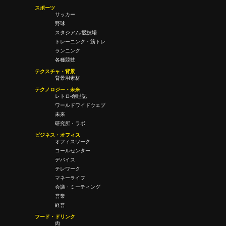
スポーツ
サッカー
野球
スタジアム/競技場
トレーニング・筋トレ
ランニング
各種競技
テクスチャ・背景
背景用素材
テクノロジー・未来
レトロ-創世記
ワールドワイドウェブ
未来
研究所・ラボ
ビジネス・オフィス
オフィスワーク
コールセンター
デバイス
テレワーク
マネーライフ
会議・ミーティング
営業
経営
フード・ドリンク
肉