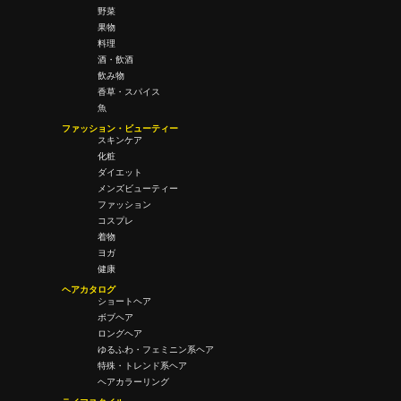
野菜
果物
料理
酒・飲酒
飲み物
香草・スパイス
魚
ファッション・ビューティー
スキンケア
化粧
ダイエット
メンズビューティー
ファッション
コスプレ
着物
ヨガ
健康
ヘアカタログ
ショートヘア
ボブヘア
ロングヘア
ゆるふわ・フェミニン系ヘア
特殊・トレンド系ヘア
ヘアカラーリング