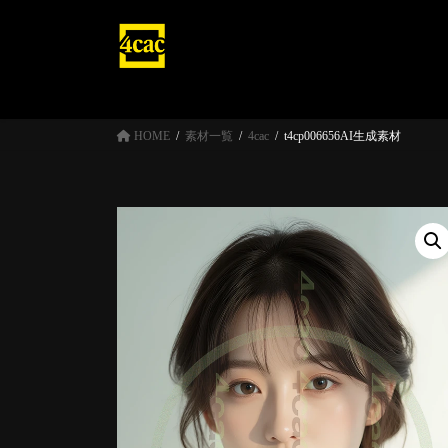
コ
ナ
ン
ビ
テ
ゲ
ン
ー
ツ
シ
へ
ョ
HOME
素材一覧
4cac
t4cp006656AI生成素材
ス
ン
キ
に
ッ
移
プ
動