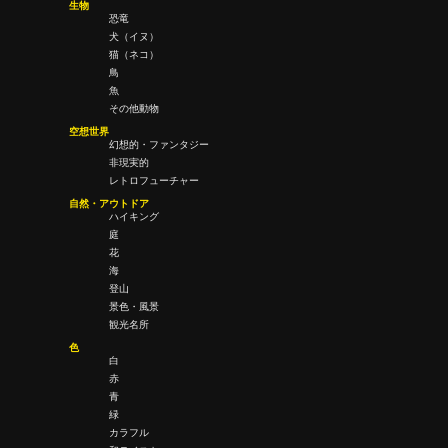
生物
恐竜
犬（イヌ）
猫（ネコ）
鳥
魚
その他動物
空想世界
幻想的・ファンタジー
非現実的
レトロフューチャー
自然・アウトドア
ハイキング
庭
花
海
登山
景色・風景
観光名所
色
白
赤
青
緑
カラフル