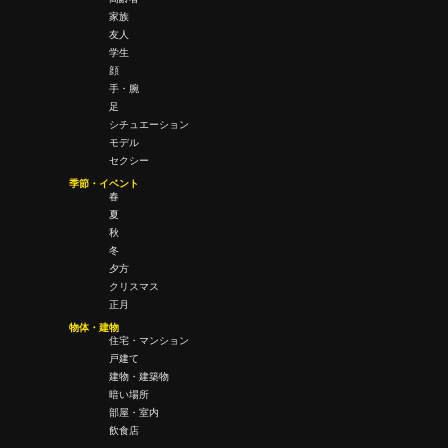
家族
友人
学生
顔
手・腕
足
シチュエーション
モデル
セクシー
季節・イベント
春
夏
秋
冬
夕方
クリスマス
正月
物体・建物
住宅・マンション
戸建て
建物・建築物
暗い場所
部屋・室内
飲食店