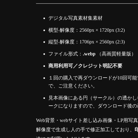
デジタル写真素材集素材
横型-解像度：2560px × 1720px (3:2)
縦型-解像度：1706px × 2560px (2:3)
ファイル形式：
.webp
（高画質軽量版）
商用利用可／クレジット明記不要
１回の購入で再ダウンロードが10回可能
で、ご注意ください。
見本画像にある円（サークル）の透かしや
ークになりますので、ダウンロード後の
Web背景・webサイト差し込み画像・LP用写
解像度で生成し人の手で修正加工しており、