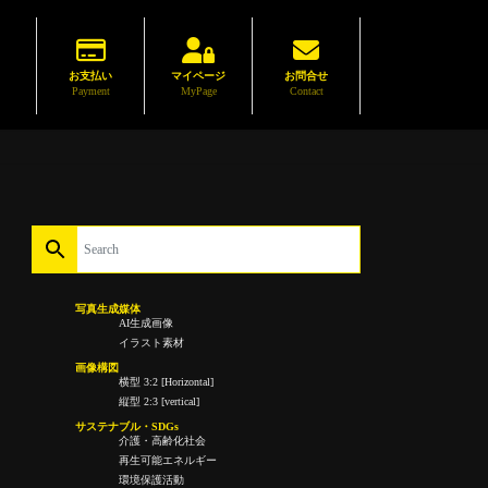
お支払い
マイページ
お問合せ
Payment
MyPage
Contact
写真生成媒体
AI生成画像
イラスト素材
画像構図
横型 3:2 [Horizontal]
縦型 2:3 [vertical]
サステナブル・SDGs
介護・高齢化社会
再生可能エネルギー
環境保護活動