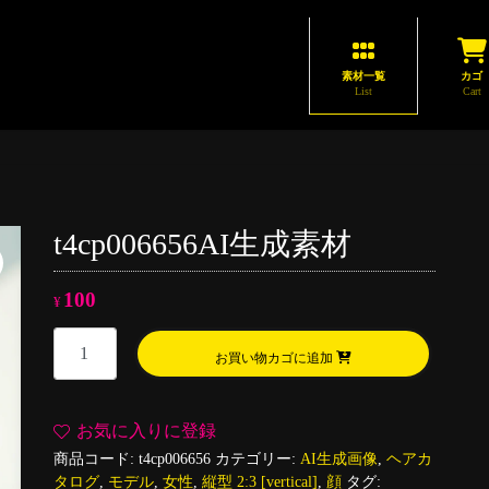
素材一覧
カゴ
List
Cart
t4cp006656AI生成素材
100
¥
t4cp006656AI
お買い物カゴに追加
生
成
素
お気に入りに登録
材
商品コード:
t4cp006656
カテゴリー:
AI生成画像
,
ヘアカ
個
タログ
,
モデル
,
女性
,
縦型 2:3 [vertical]
,
顔
タグ: