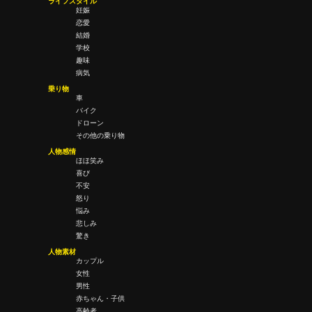
ライフスタイル
妊娠
恋愛
結婚
学校
趣味
病気
乗り物
車
バイク
ドローン
その他の乗り物
人物感情
ほほ笑み
喜び
不安
怒り
悩み
悲しみ
驚き
人物素材
カップル
女性
男性
赤ちゃん・子供
高齢者