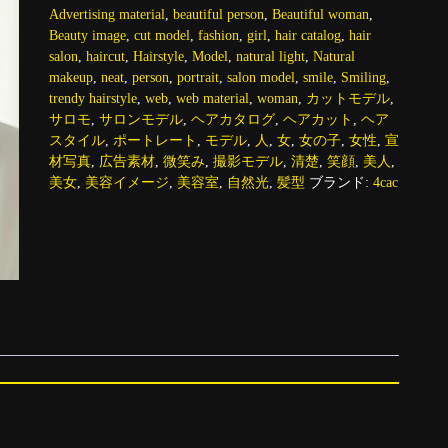
Advertising material
,
beautiful person
,
Beautiful woman
,
Beauty image
,
cut model
,
fashion
,
girl
,
hair catalog
,
hair
salon
,
haircut
,
Hairstyle
,
Model
,
natural light
,
Natural
makeup
,
neat
,
person
,
portrait
,
salon model
,
smile
,
Smiling
,
trendy hairstyle
,
web
,
web material
,
woman
,
カットモデル
,
サロモ
,
サロンモデル
,
ヘアカタログ
,
ヘアカット
,
ヘア
スタイル
,
ポートレート
,
モデル
,
人
,
女
,
女の子
,
女性
,
宣
材写真
,
広告素材
,
微笑み
,
撮影モデル
,
清楚
,
笑顔
,
美人
,
美女
,
美容イメージ
,
美容室
,
自然光
,
髪型
ブランド:
4cac