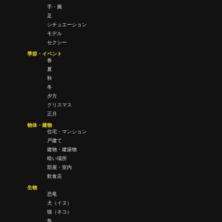
手・腕
足
シチュエーション
モデル
セクシー
季節・イベント
春
夏
秋
冬
夕方
クリスマス
正月
物体・建物
住宅・マンション
戸建て
建物・建築物
暗い場所
部屋・室内
飲食店
生物
恐竜
犬（イヌ）
猫（ネコ）
鳥