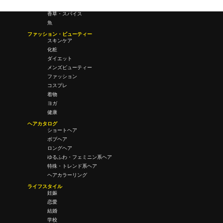
飲み物
香草・スパイス
魚
ファッション・ビューティー
スキンケア
化粧
ダイエット
メンズビューティー
ファッション
コスプレ
着物
ヨガ
健康
ヘアカタログ
ショートヘア
ボブヘア
ロングヘア
ゆるふわ・フェミニン系ヘア
特殊・トレンド系ヘア
ヘアカラーリング
ライフスタイル
妊娠
恋愛
結婚
学校