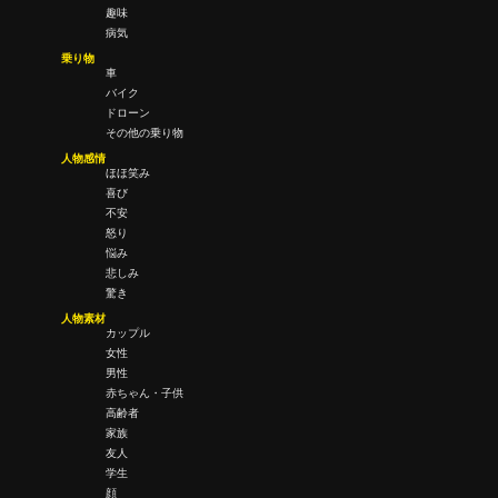
趣味
病気
乗り物
車
バイク
ドローン
その他の乗り物
人物感情
ほほ笑み
喜び
不安
怒り
悩み
悲しみ
驚き
人物素材
カップル
女性
男性
赤ちゃん・子供
高齢者
家族
友人
学生
顔