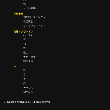
魚
その他動物
空想世界
幻想的・ファンタジー
非現実的
レトロフューチャー
自然・アウトドア
ハイキング
庭
花
海
登山
景色・風景
観光名所
色
白
赤
青
緑
カラフル
和テイスト
Copyright © Unstylish Inc. All rights reserved.