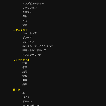
メンズビューティー
ファッション
コスプレ
着物
ヨガ
健康
ヘアカタログ
ショートヘア
ボブヘア
ロングヘア
ゆるふわ・フェミニン系ヘア
特殊・トレンド系ヘア
ヘアカラーリング
ライフスタイル
妊娠
恋愛
結婚
学校
趣味
病気
乗り物
車
バイク
ドローン
その他の乗り物