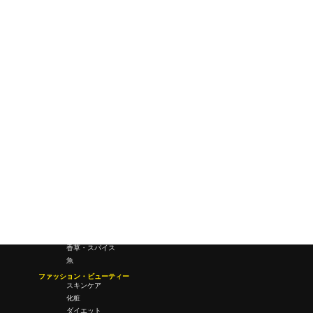
ワールドワイドウェブ
未来
研究所・ラボ
ビジネス・オフィス
オフィスワーク
コールセンター
デバイス
テレワーク
マネーライフ
会議・ミーティング
営業
経営
フード・ドリンク
肉
野菜
果物
料理
酒・飲酒
飲み物
香草・スパイス
魚
ファッション・ビューティー
スキンケア
化粧
ダイエット