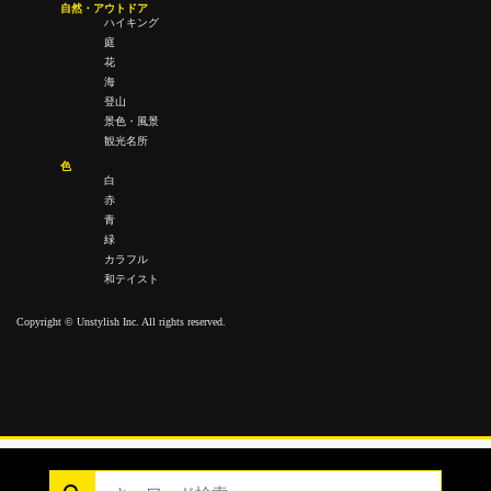
自然・アウトドア
ハイキング
庭
花
海
登山
景色・風景
観光名所
色
白
赤
青
緑
カラフル
和テイスト
Copyright © Unstylish Inc. All rights reserved.
Copyright © Unstylish Inc. All Rights Reserved.