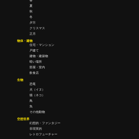
春
夏
秋
冬
夕方
クリスマス
正月
物体・建物
住宅・マンション
戸建て
建物・建築物
暗い場所
部屋・室内
飲食店
生物
恐竜
犬（イヌ）
猫（ネコ）
鳥
魚
その他動物
空想世界
幻想的・ファンタジー
非現実的
レトロフューチャー