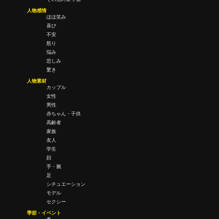
人物感情
ほほ笑み
喜び
不安
怒り
悩み
悲しみ
驚き
人物素材
カップル
女性
男性
赤ちゃん・子供
高齢者
家族
友人
学生
顔
手・腕
足
シチュエーション
モデル
セクシー
季節・イベント