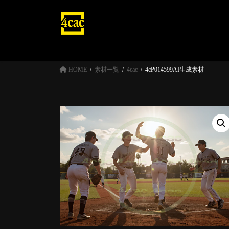
コ
ナ
ン
ビ
テ
ゲ
ン
ー
ツ
シ
へ
ョ
HOME
素材一覧
4cac
4cP014599AI生成素材
ス
ン
キ
に
ッ
移
プ
動