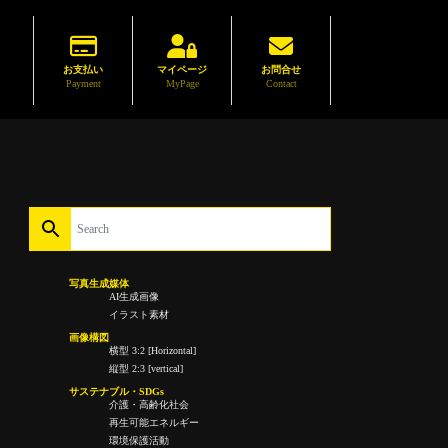
お支払い
マイページ
お問合せ
Payment
MyPage
Contact
写真生成媒体
AI生成画像
イラスト素材
画像構図
横型 3:2 [Horizontal]
縦型 2:3 [vertical]
サステナブル・SDGs
介護・高齢化社会
再生可能エネルギー
環境保護活動