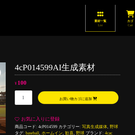
素材一覧
カゴ
List
Cart
4cP014599AI生成素材
100
¥
4cP014599AI
お買い物カゴに追加
生
成
素
お気に入りに登録
材
商品コード:
4cP014599
カテゴリー:
写真生成媒体
,
野球
個
タグ:
baseball
,
ホームイン
,
歓喜
,
野球
ブランド:
4cac