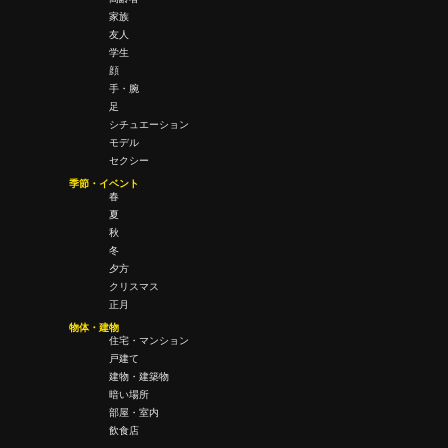
家族
友人
学生
顔
手・腕
足
シチュエーション
モデル
セクシー
季節・イベント
春
夏
秋
冬
夕方
クリスマス
正月
物体・建物
住宅・マンション
戸建て
建物・建築物
暗い場所
部屋・室内
飲食店