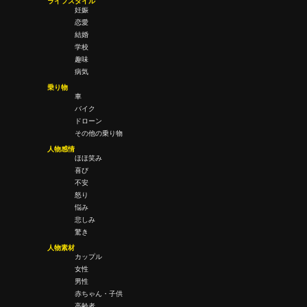
ライフスタイル
妊娠
恋愛
結婚
学校
趣味
病気
乗り物
車
バイク
ドローン
その他の乗り物
人物感情
ほほ笑み
喜び
不安
怒り
悩み
悲しみ
驚き
人物素材
カップル
女性
男性
赤ちゃん・子供
高齢者