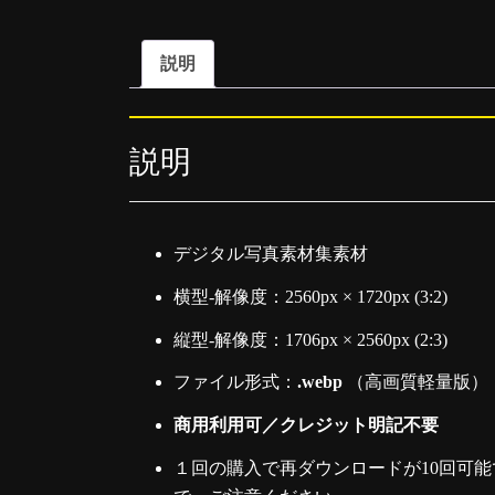
説明
説明
デジタル写真素材集素材
横型-解像度：2560px × 1720px (3:2)
縦型-解像度：1706px × 2560px (2:3)
ファイル形式：
.webp
（高画質軽量版）
商用利用可／クレジット明記不要
１回の購入で再ダウンロードが10回可能