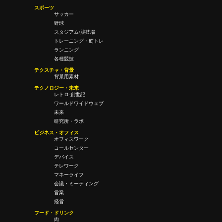
スポーツ
サッカー
野球
スタジアム/競技場
トレーニング・筋トレ
ランニング
各種競技
テクスチャ・背景
背景用素材
テクノロジー・未来
レトロ-創世記
ワールドワイドウェブ
未来
研究所・ラボ
ビジネス・オフィス
オフィスワーク
コールセンター
デバイス
テレワーク
マネーライフ
会議・ミーティング
営業
経営
フード・ドリンク
肉