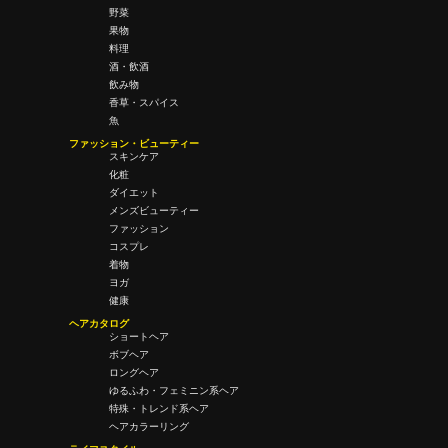
野菜
果物
料理
酒・飲酒
飲み物
香草・スパイス
魚
ファッション・ビューティー
スキンケア
化粧
ダイエット
メンズビューティー
ファッション
コスプレ
着物
ヨガ
健康
ヘアカタログ
ショートヘア
ボブヘア
ロングヘア
ゆるふわ・フェミニン系ヘア
特殊・トレンド系ヘア
ヘアカラーリング