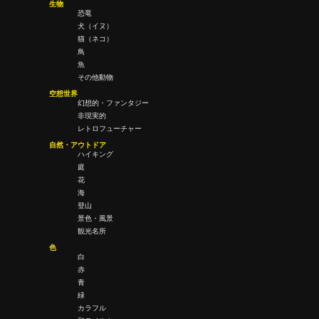
生物
恐竜
犬（イヌ）
猫（ネコ）
鳥
魚
その他動物
空想世界
幻想的・ファンタジー
非現実的
レトロフューチャー
自然・アウトドア
ハイキング
庭
花
海
登山
景色・風景
観光名所
色
白
赤
青
緑
カラフル