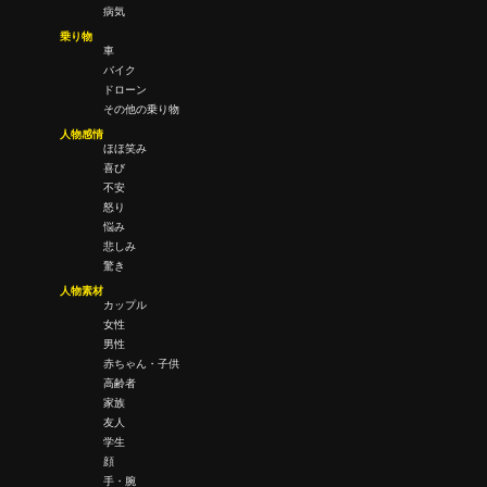
病気
乗り物
車
バイク
ドローン
その他の乗り物
人物感情
ほほ笑み
喜び
不安
怒り
悩み
悲しみ
驚き
人物素材
カップル
女性
男性
赤ちゃん・子供
高齢者
家族
友人
学生
顔
手・腕