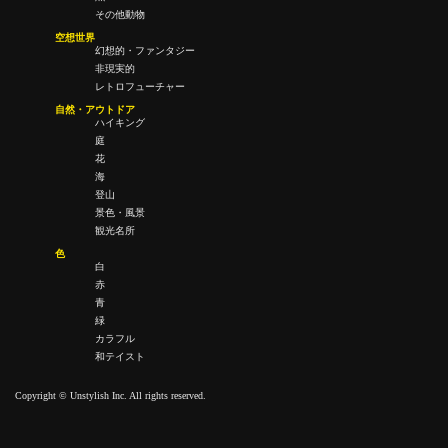
その他動物
空想世界
幻想的・ファンタジー
非現実的
レトロフューチャー
自然・アウトドア
ハイキング
庭
花
海
登山
景色・風景
観光名所
色
白
赤
青
緑
カラフル
和テイスト
Copyright © Unstylish Inc. All rights reserved.