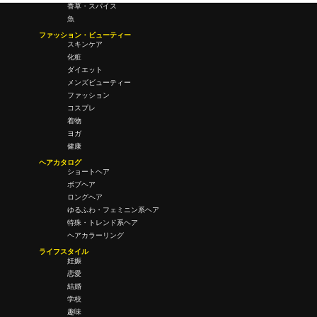
香草・スパイス
魚
ファッション・ビューティー
スキンケア
化粧
ダイエット
メンズビューティー
ファッション
コスプレ
着物
ヨガ
健康
ヘアカタログ
ショートヘア
ボブヘア
ロングヘア
ゆるふわ・フェミニン系ヘア
特殊・トレンド系ヘア
ヘアカラーリング
ライフスタイル
妊娠
恋愛
結婚
学校
趣味