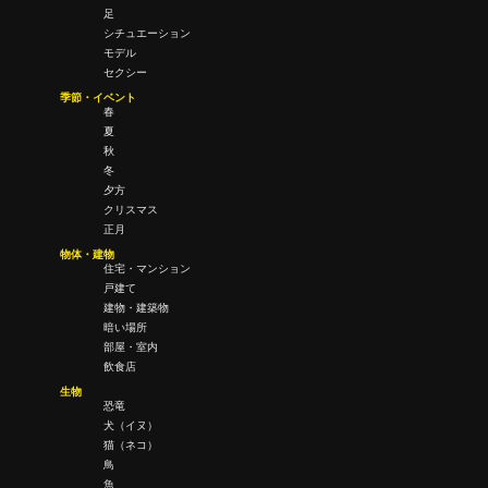
足
シチュエーション
モデル
セクシー
季節・イベント
春
夏
秋
冬
夕方
クリスマス
正月
物体・建物
住宅・マンション
戸建て
建物・建築物
暗い場所
部屋・室内
飲食店
生物
恐竜
犬（イヌ）
猫（ネコ）
鳥
魚