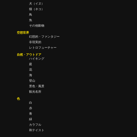
犬（イヌ）
猫（ネコ）
鳥
魚
その他動物
空想世界
幻想的・ファンタジー
非現実的
レトロフューチャー
自然・アウトドア
ハイキング
庭
花
海
登山
景色・風景
観光名所
色
白
赤
青
緑
カラフル
和テイスト