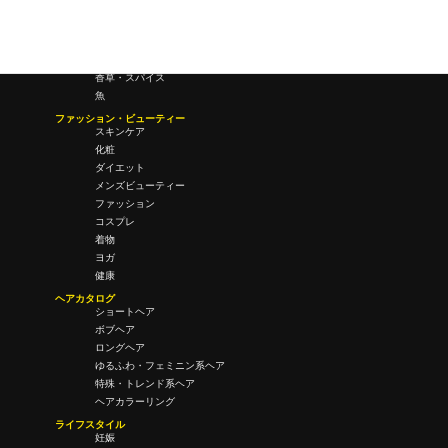
果物
料理
酒・飲酒
飲み物
香草・スパイス
魚
ファッション・ビューティー
スキンケア
化粧
ダイエット
メンズビューティー
ファッション
コスプレ
着物
ヨガ
健康
ヘアカタログ
ショートヘア
ボブヘア
ロングヘア
ゆるふわ・フェミニン系ヘア
特殊・トレンド系ヘア
ヘアカラーリング
ライフスタイル
妊娠