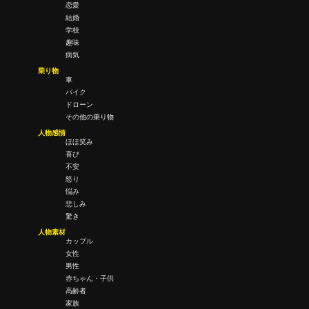
恋愛
結婚
学校
趣味
病気
乗り物
車
バイク
ドローン
その他の乗り物
人物感情
ほほ笑み
喜び
不安
怒り
悩み
悲しみ
驚き
人物素材
カップル
女性
男性
赤ちゃん・子供
高齢者
家族