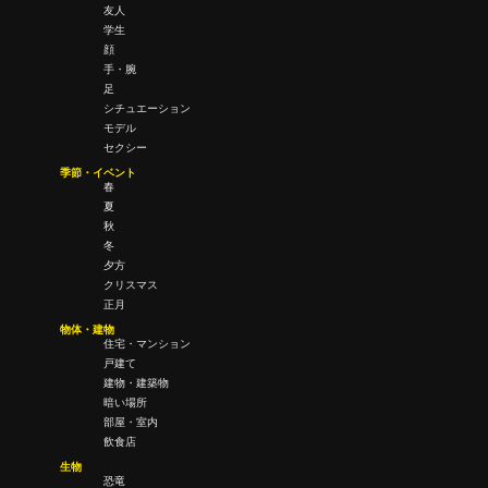
友人
学生
顔
手・腕
足
シチュエーション
モデル
セクシー
季節・イベント
春
夏
秋
冬
夕方
クリスマス
正月
物体・建物
住宅・マンション
戸建て
建物・建築物
暗い場所
部屋・室内
飲食店
生物
恐竜