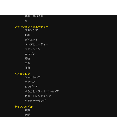
料理
酒・飲酒
飲み物
香草・スパイス
魚
ファッション・ビューティー
スキンケア
化粧
ダイエット
メンズビューティー
ファッション
コスプレ
着物
ヨガ
健康
ヘアカタログ
ショートヘア
ボブヘア
ロングヘア
ゆるふわ・フェミニン系ヘア
特殊・トレンド系ヘア
ヘアカラーリング
ライフスタイル
妊娠
恋愛