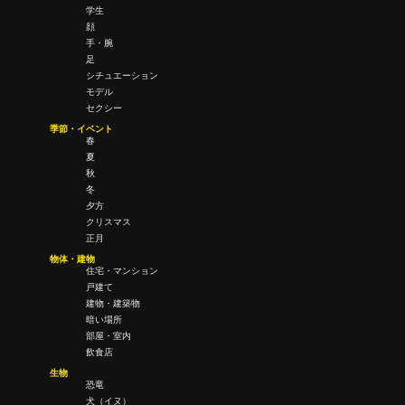
学生
顔
手・腕
足
シチュエーション
モデル
セクシー
季節・イベント
春
夏
秋
冬
夕方
クリスマス
正月
物体・建物
住宅・マンション
戸建て
建物・建築物
暗い場所
部屋・室内
飲食店
生物
恐竜
犬（イヌ）