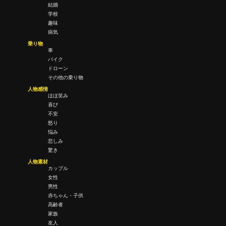
結婚
学校
趣味
病気
乗り物
車
バイク
ドローン
その他の乗り物
人物感情
ほほ笑み
喜び
不安
怒り
悩み
悲しみ
驚き
人物素材
カップル
女性
男性
赤ちゃん・子供
高齢者
家族
友人