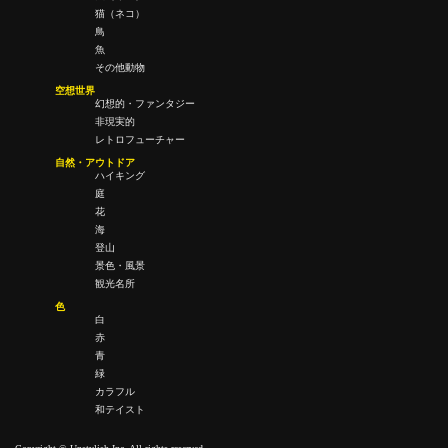
猫（ネコ）
鳥
魚
その他動物
空想世界
幻想的・ファンタジー
非現実的
レトロフューチャー
自然・アウトドア
ハイキング
庭
花
海
登山
景色・風景
観光名所
色
白
赤
青
緑
カラフル
和テイスト