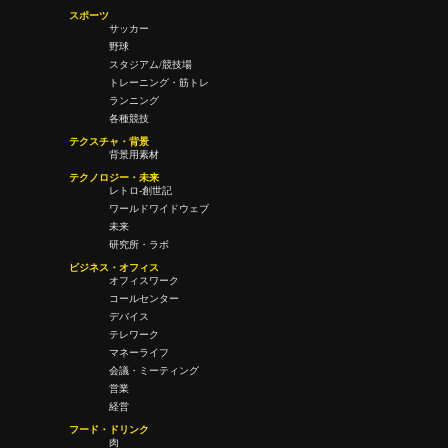
スポーツ
サッカー
野球
スタジアム/競技場
トレーニング・筋トレ
ランニング
各種競技
テクスチャ・背景
背景用素材
テクノロジー・未来
レトロ-創世記
ワールドワイドウェブ
未来
研究所・ラボ
ビジネス・オフィス
オフィスワーク
コールセンター
デバイス
テレワーク
マネーライフ
会議・ミーティング
営業
経営
フード・ドリンク
肉