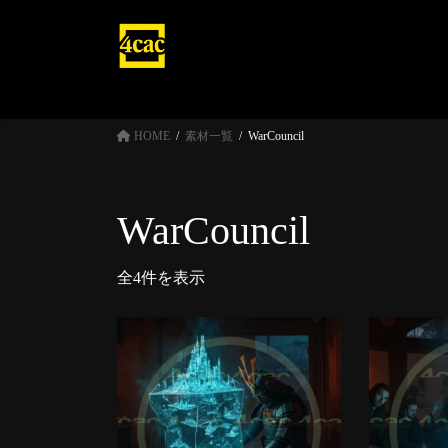
コ
ナ
ン
ビ
テ
ゲ
ン
ー
ツ
シ
へ
ョ
HOME
素材一覧
WarCouncil
ス
ン
キ
に
ッ
移
WarCouncil
プ
動
全4件を表示