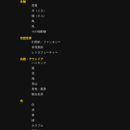
生物
恐竜
犬（イヌ）
猫（ネコ）
鳥
魚
その他動物
空想世界
幻想的・ファンタジー
非現実的
レトロフューチャー
自然・アウトドア
ハイキング
庭
花
海
登山
景色・風景
観光名所
色
白
赤
青
緑
カラフル