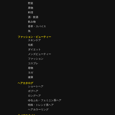
野菜
果物
料理
酒・飲酒
飲み物
香草・スパイス
魚
ファッション・ビューティー
スキンケア
化粧
ダイエット
メンズビューティー
ファッション
コスプレ
着物
ヨガ
健康
ヘアカタログ
ショートヘア
ボブヘア
ロングヘア
ゆるふわ・フェミニン系ヘア
特殊・トレンド系ヘア
ヘアカラーリング