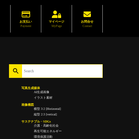
お支払い
マイページ
お問合せ
Payment
MyPage
Contact
写真生成媒体
AI生成画像
イラスト素材
画像構図
横型 3:2 [Horizontal]
縦型 2:3 [vertical]
サステナブル・SDGs
介護・高齢化社会
再生可能エネルギー
環境保護活動