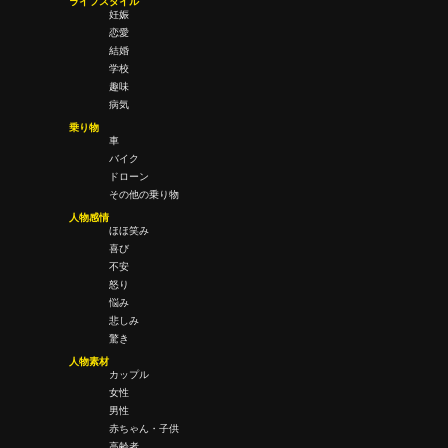
ライフスタイル
妊娠
恋愛
結婚
学校
趣味
病気
乗り物
車
バイク
ドローン
その他の乗り物
人物感情
ほほ笑み
喜び
不安
怒り
悩み
悲しみ
驚き
人物素材
カップル
女性
男性
赤ちゃん・子供
高齢者