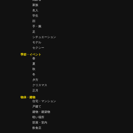
家族
友人
学生
顔
手・腕
足
シチュエーション
モデル
セクシー
季節・イベント
春
夏
秋
冬
夕方
クリスマス
正月
物体・建物
住宅・マンション
戸建て
建物・建築物
暗い場所
部屋・室内
飲食店