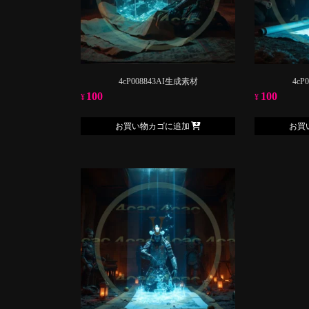
4cP008843AI生成素材
4cP
100
100
¥
¥
お買い物カゴに追加
お買