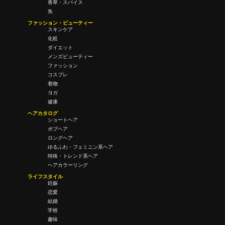
香草・スパイス
魚
ファッション・ビューティー
スキンケア
化粧
ダイエット
メンズビューティー
ファッション
コスプレ
着物
ヨガ
健康
ヘアカタログ
ショートヘア
ボブヘア
ロングヘア
ゆるふわ・フェミニン系ヘア
特殊・トレンド系ヘア
ヘアカラーリング
ライフスタイル
妊娠
恋愛
結婚
学校
趣味