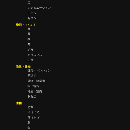
足
シチュエーション
モデル
セクシー
季節・イベント
春
夏
秋
冬
夕方
クリスマス
正月
物体・建物
住宅・マンション
戸建て
建物・建築物
暗い場所
部屋・室内
飲食店
生物
恐竜
犬（イヌ）
猫（ネコ）
鳥
魚