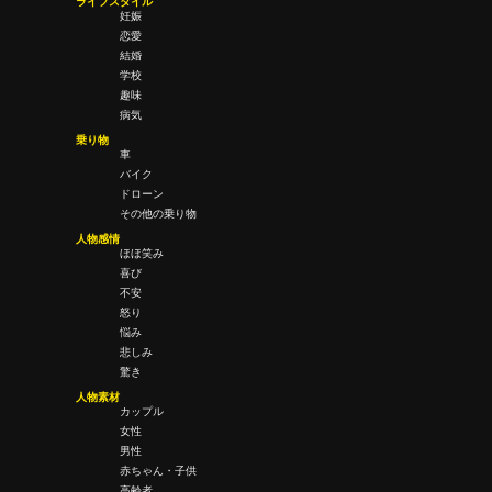
ライフスタイル
妊娠
恋愛
結婚
学校
趣味
病気
乗り物
車
バイク
ドローン
その他の乗り物
人物感情
ほほ笑み
喜び
不安
怒り
悩み
悲しみ
驚き
人物素材
カップル
女性
男性
赤ちゃん・子供
高齢者