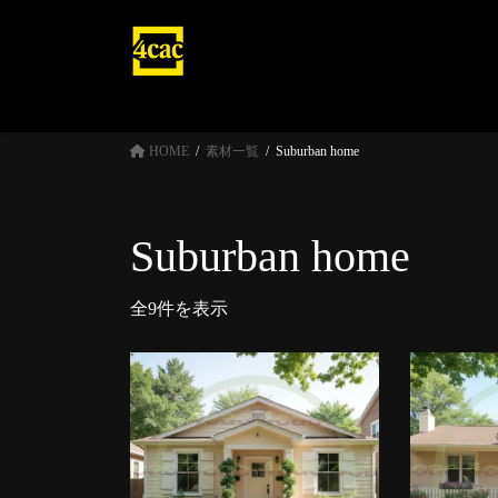
コ
ナ
ン
ビ
テ
ゲ
ン
ー
ツ
シ
へ
ョ
HOME
素材一覧
Suburban home
ス
ン
キ
に
ッ
移
Suburban home
プ
動
全9件を表示