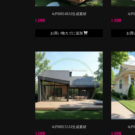
4cP008148AI生成素材
4cP
100
100
¥
¥
お買い物カゴに追加
お買
4cP008151AI生成素材
4cP
100
100
¥
¥