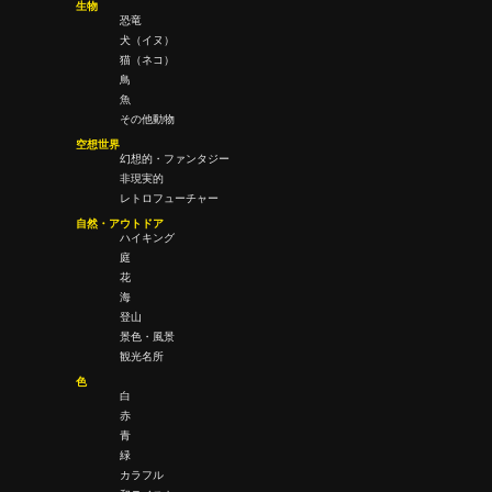
生物
恐竜
犬（イヌ）
猫（ネコ）
鳥
魚
その他動物
空想世界
幻想的・ファンタジー
非現実的
レトロフューチャー
自然・アウトドア
ハイキング
庭
花
海
登山
景色・風景
観光名所
色
白
赤
青
緑
カラフル