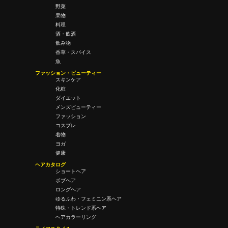
野菜
果物
料理
酒・飲酒
飲み物
香草・スパイス
魚
ファッション・ビューティー
スキンケア
化粧
ダイエット
メンズビューティー
ファッション
コスプレ
着物
ヨガ
健康
ヘアカタログ
ショートヘア
ボブヘア
ロングヘア
ゆるふわ・フェミニン系ヘア
特殊・トレンド系ヘア
ヘアカラーリング