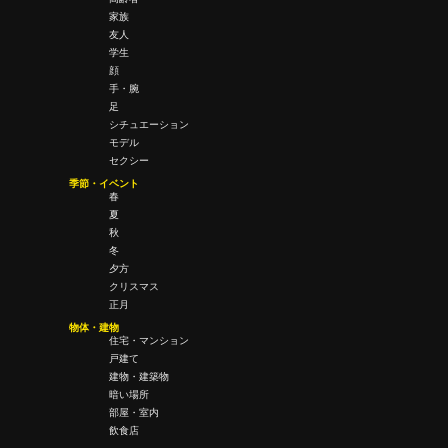
家族
友人
学生
顔
手・腕
足
シチュエーション
モデル
セクシー
季節・イベント
春
夏
秋
冬
夕方
クリスマス
正月
物体・建物
住宅・マンション
戸建て
建物・建築物
暗い場所
部屋・室内
飲食店