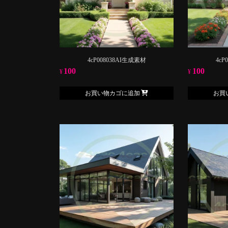
4cP008038AI生成素材
4cP
100
100
¥
¥
お買い物カゴに追加
お買