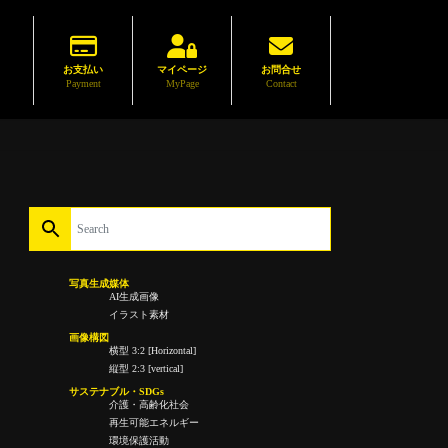
お支払い
マイページ
お問合せ
Payment
MyPage
Contact
写真生成媒体
AI生成画像
イラスト素材
画像構図
横型 3:2 [Horizontal]
縦型 2:3 [vertical]
サステナブル・SDGs
介護・高齢化社会
再生可能エネルギー
環境保護活動