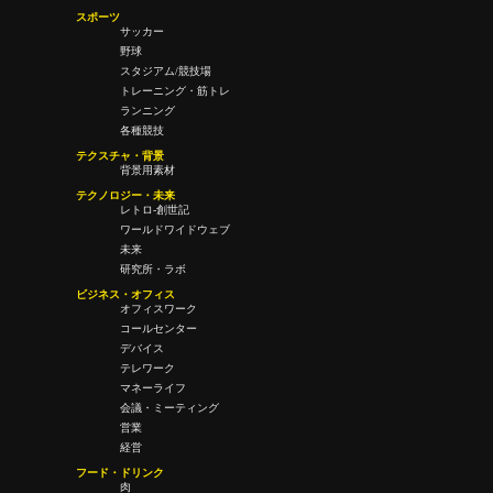
スポーツ
サッカー
野球
スタジアム/競技場
トレーニング・筋トレ
ランニング
各種競技
テクスチャ・背景
背景用素材
テクノロジー・未来
レトロ-創世記
ワールドワイドウェブ
未来
研究所・ラボ
ビジネス・オフィス
オフィスワーク
コールセンター
デバイス
テレワーク
マネーライフ
会議・ミーティング
営業
経営
フード・ドリンク
肉