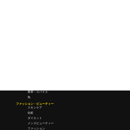
研究所・ラボ
ビジネス・オフィス
オフィスワーク
コールセンター
デバイス
テレワーク
マネーライフ
会議・ミーティング
営業
経営
フード・ドリンク
肉
野菜
果物
料理
酒・飲酒
飲み物
香草・スパイス
魚
ファッション・ビューティー
スキンケア
化粧
ダイエット
メンズビューティー
ファッション