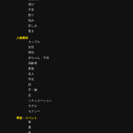
喜び
不安
怒り
悩み
悲しみ
驚き
人物素材
カップル
女性
男性
赤ちゃん・子供
高齢者
家族
友人
学生
顔
手・腕
足
シチュエーション
モデル
セクシー
季節・イベント
春
夏
秋