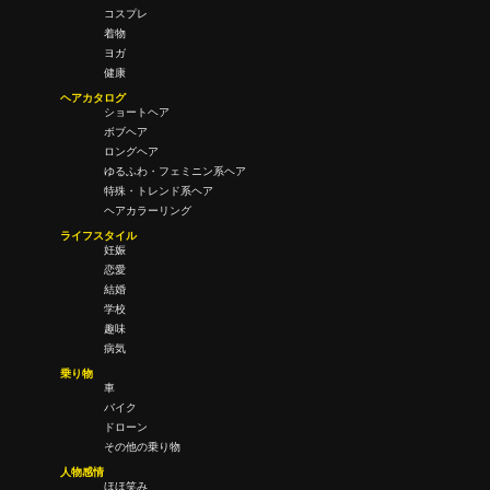
コスプレ
着物
ヨガ
健康
ヘアカタログ
ショートヘア
ボブヘア
ロングヘア
ゆるふわ・フェミニン系ヘア
特殊・トレンド系ヘア
ヘアカラーリング
ライフスタイル
妊娠
恋愛
結婚
学校
趣味
病気
乗り物
車
バイク
ドローン
その他の乗り物
人物感情
ほほ笑み