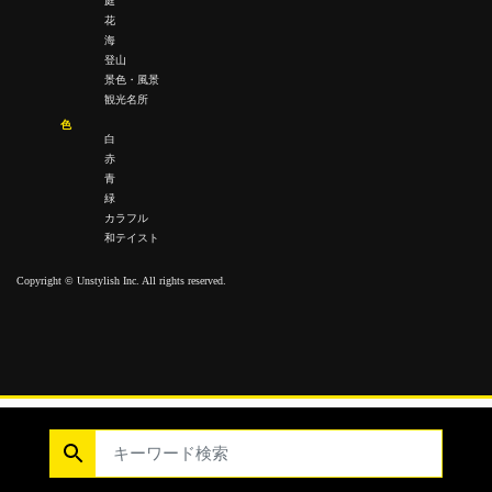
庭
花
海
登山
景色・風景
観光名所
色
白
赤
青
緑
カラフル
和テイスト
Copyright © Unstylish Inc. All rights reserved.
Copyright © Unstylish Inc. All Rights Reserved.