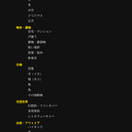
冬
夕方
クリスマス
正月
物体・建物
住宅・マンション
戸建て
建物・建築物
暗い場所
部屋・室内
飲食店
生物
恐竜
犬（イヌ）
猫（ネコ）
鳥
魚
その他動物
空想世界
幻想的・ファンタジー
非現実的
レトロフューチャー
自然・アウトドア
ハイキング