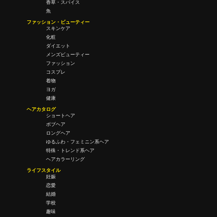
香草・スパイス
魚
ファッション・ビューティー
スキンケア
化粧
ダイエット
メンズビューティー
ファッション
コスプレ
着物
ヨガ
健康
ヘアカタログ
ショートヘア
ボブヘア
ロングヘア
ゆるふわ・フェミニン系ヘア
特殊・トレンド系ヘア
ヘアカラーリング
ライフスタイル
妊娠
恋愛
結婚
学校
趣味