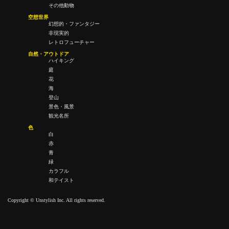
その他動物
空想世界
幻想的・ファンタジー
非現実的
レトロフューチャー
自然・アウトドア
ハイキング
庭
花
海
登山
景色・風景
観光名所
色
白
赤
青
緑
カラフル
和テイスト
Copyright © Unstylish Inc. All rights reserved.