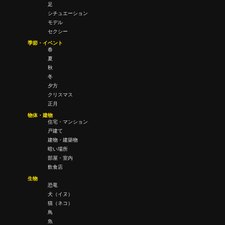
足
シチュエーション
モデル
セクシー
季節・イベント
春
夏
秋
冬
夕方
クリスマス
正月
物体・建物
住宅・マンション
戸建て
建物・建築物
暗い場所
部屋・室内
飲食店
生物
恐竜
犬（イヌ）
猫（ネコ）
鳥
魚