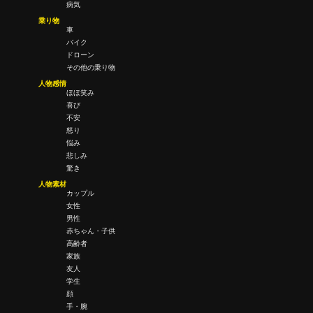
病気
乗り物
車
バイク
ドローン
その他の乗り物
人物感情
ほほ笑み
喜び
不安
怒り
悩み
悲しみ
驚き
人物素材
カップル
女性
男性
赤ちゃん・子供
高齢者
家族
友人
学生
顔
手・腕