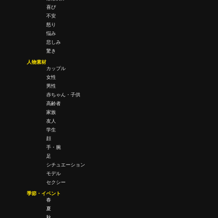
喜び
不安
怒り
悩み
悲しみ
驚き
人物素材
カップル
女性
男性
赤ちゃん・子供
高齢者
家族
友人
学生
顔
手・腕
足
シチュエーション
モデル
セクシー
季節・イベント
春
夏
秋