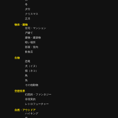
冬
夕方
クリスマス
正月
物体・建物
住宅・マンション
戸建て
建物・建築物
暗い場所
部屋・室内
飲食店
生物
恐竜
犬（イヌ）
猫（ネコ）
鳥
魚
その他動物
空想世界
幻想的・ファンタジー
非現実的
レトロフューチャー
自然・アウトドア
ハイキング