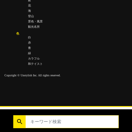
庭
花
海
登山
景色・風景
観光名所
色
白
赤
青
緑
カラフル
和テイスト
Copyright © Unstylish Inc. All rights reserved.
Copyright © Unstylish Inc. All Rights Reserved.