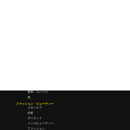
研究所・ラボ
ビジネス・オフィス
オフィスワーク
コールセンター
デバイス
テレワーク
マネーライフ
会議・ミーティング
営業
経営
フード・ドリンク
肉
野菜
果物
料理
酒・飲酒
飲み物
香草・スパイス
魚
ファッション・ビューティー
スキンケア
化粧
ダイエット
メンズビューティー
ファッション