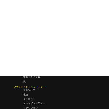
研究所・ラボ
ビジネス・オフィス
オフィスワーク
コールセンター
デバイス
テレワーク
マネーライフ
会議・ミーティング
営業
経営
フード・ドリンク
肉
野菜
果物
料理
酒・飲酒
飲み物
香草・スパイス
魚
ファッション・ビューティー
スキンケア
化粧
ダイエット
メンズビューティー
ファッション