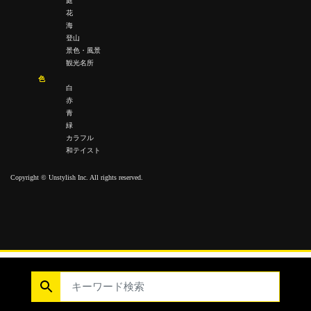
庭
花
海
登山
景色・風景
観光名所
色
白
赤
青
緑
カラフル
和テイスト
Copyright © Unstylish Inc. All rights reserved.
Copyright © Unstylish Inc. All Rights Reserved.