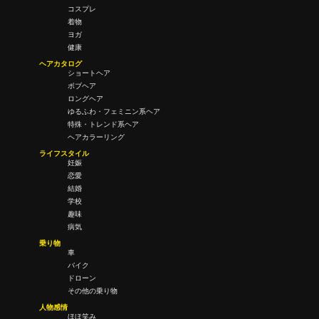
コスプレ
着物
ヨガ
健康
ヘアカタログ
ショートヘア
ボブヘア
ロングヘア
ゆるふわ・フェミニン系ヘア
特殊・トレンド系ヘア
ヘアカラーリング
ライフスタイル
妊娠
恋愛
結婚
学校
趣味
病気
乗り物
車
バイク
ドローン
その他の乗り物
人物感情
ほほ笑み