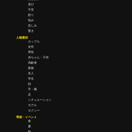
喜び
不安
怒り
悩み
悲しみ
驚き
人物素材
カップル
女性
男性
赤ちゃん・子供
高齢者
家族
友人
学生
顔
手・腕
足
シチュエーション
モデル
セクシー
季節・イベント
春
夏
秋