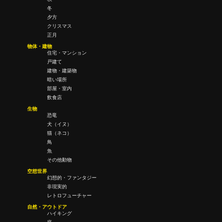
冬
夕方
クリスマス
正月
物体・建物
住宅・マンション
戸建て
建物・建築物
暗い場所
部屋・室内
飲食店
生物
恐竜
犬（イヌ）
猫（ネコ）
鳥
魚
その他動物
空想世界
幻想的・ファンタジー
非現実的
レトロフューチャー
自然・アウトドア
ハイキング