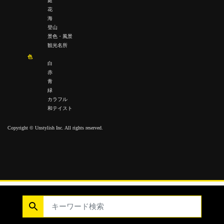
庭
花
海
登山
景色・風景
観光名所
色
白
赤
青
緑
カラフル
和テイスト
Copyright © Unstylish Inc. All rights reserved.
Copyright © Unstylish Inc. All Rights Reserved.