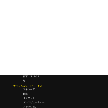
研究所・ラボ
ビジネス・オフィス
オフィスワーク
コールセンター
デバイス
テレワーク
マネーライフ
会議・ミーティング
営業
経営
フード・ドリンク
肉
野菜
果物
料理
酒・飲酒
飲み物
香草・スパイス
魚
ファッション・ビューティー
スキンケア
化粧
ダイエット
メンズビューティー
ファッション