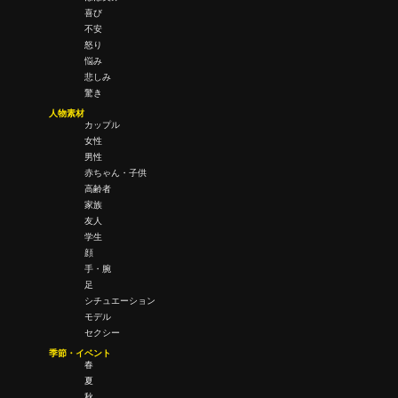
喜び
不安
怒り
悩み
悲しみ
驚き
人物素材
カップル
女性
男性
赤ちゃん・子供
高齢者
家族
友人
学生
顔
手・腕
足
シチュエーション
モデル
セクシー
季節・イベント
春
夏
秋