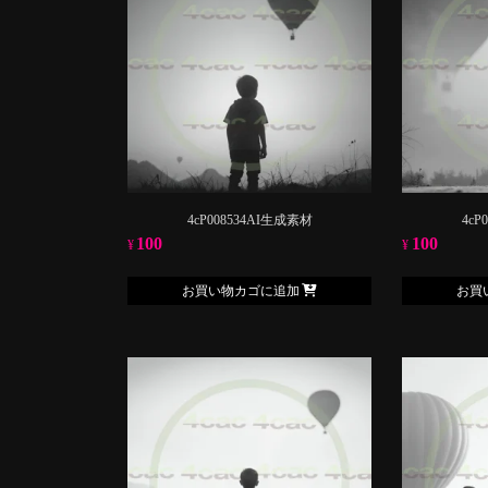
4cP008534AI生成素材
4cP
100
100
¥
¥
お買い物カゴに追加
お買