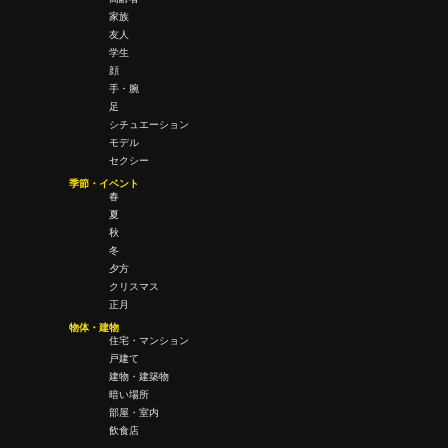
家族
友人
学生
顔
手・腕
足
シチュエーション
モデル
セクシー
季節・イベント
春
夏
秋
冬
夕方
クリスマス
正月
物体・建物
住宅・マンション
戸建て
建物・建築物
暗い場所
部屋・室内
飲食店