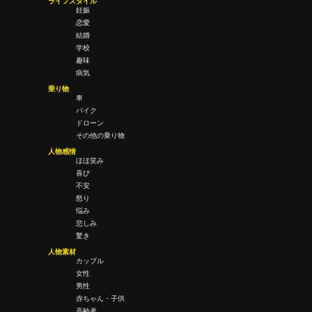
ライフスタイル
妊娠
恋愛
結婚
学校
趣味
病気
乗り物
車
バイク
ドローン
その他の乗り物
人物感情
ほほ笑み
喜び
不安
怒り
悩み
悲しみ
驚き
人物素材
カップル
女性
男性
赤ちゃん・子供
高齢者