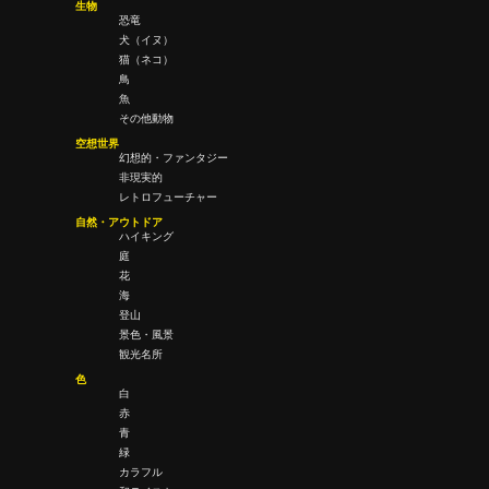
生物
恐竜
犬（イヌ）
猫（ネコ）
鳥
魚
その他動物
空想世界
幻想的・ファンタジー
非現実的
レトロフューチャー
自然・アウトドア
ハイキング
庭
花
海
登山
景色・風景
観光名所
色
白
赤
青
緑
カラフル