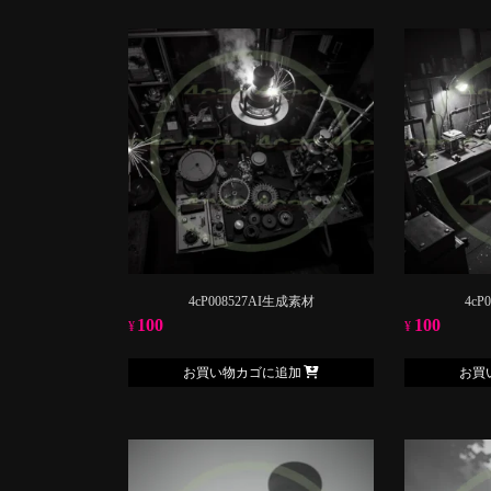
4cP008527AI生成素材
4cP
100
100
¥
¥
お買い物カゴに追加
お買