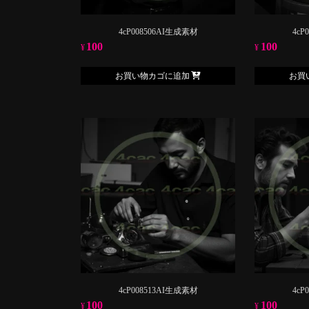
4cP008506AI生成素材
4cP
100
100
¥
¥
お買い物カゴに追加
お買
4cP008513AI生成素材
4cP
100
100
¥
¥