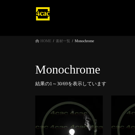
コ
ナ
ン
ビ
テ
ゲ
ン
ー
ツ
シ
へ
ョ
HOME
素材一覧
Monochrome
ス
ン
キ
に
ッ
移
Monochrome
プ
動
結果の1～30/69を表示しています