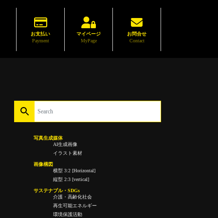
お支払い
マイページ
お問合せ
Payment
MyPage
Contact
写真生成媒体
AI生成画像
イラスト素材
画像構図
横型 3:2 [Horizontal]
縦型 2:3 [vertical]
サステナブル・SDGs
介護・高齢化社会
再生可能エネルギー
環境保護活動