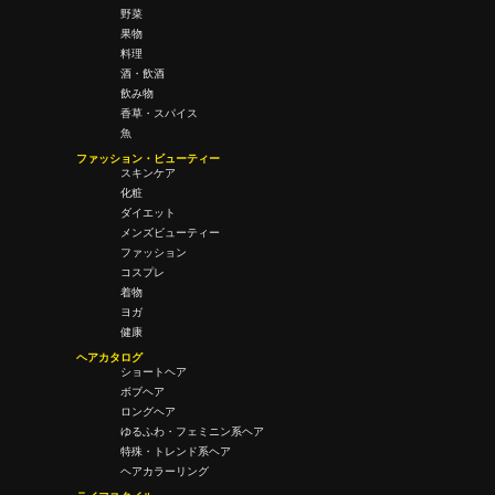
野菜
果物
料理
酒・飲酒
飲み物
香草・スパイス
魚
ファッション・ビューティー
スキンケア
化粧
ダイエット
メンズビューティー
ファッション
コスプレ
着物
ヨガ
健康
ヘアカタログ
ショートヘア
ボブヘア
ロングヘア
ゆるふわ・フェミニン系ヘア
特殊・トレンド系ヘア
ヘアカラーリング