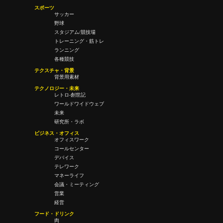
スポーツ
サッカー
野球
スタジアム/競技場
トレーニング・筋トレ
ランニング
各種競技
テクスチャ・背景
背景用素材
テクノロジー・未来
レトロ-創世記
ワールドワイドウェブ
未来
研究所・ラボ
ビジネス・オフィス
オフィスワーク
コールセンター
デバイス
テレワーク
マネーライフ
会議・ミーティング
営業
経営
フード・ドリンク
肉