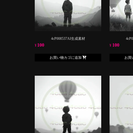
4cP008537AI生成素材
4cP
100
100
¥
¥
お買い物カゴに追加
お買