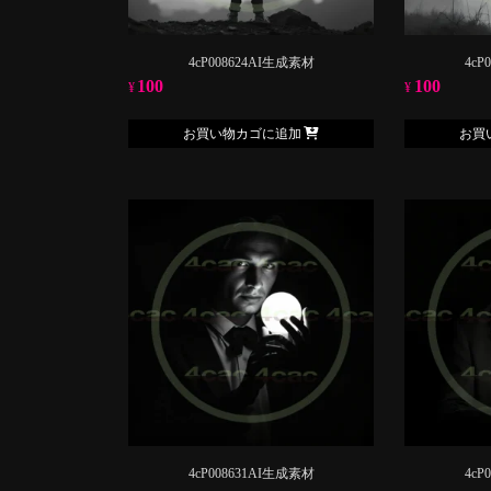
4cP008624AI生成素材
4cP
100
100
¥
¥
お買い物カゴに追加
お買
4cP008631AI生成素材
4cP