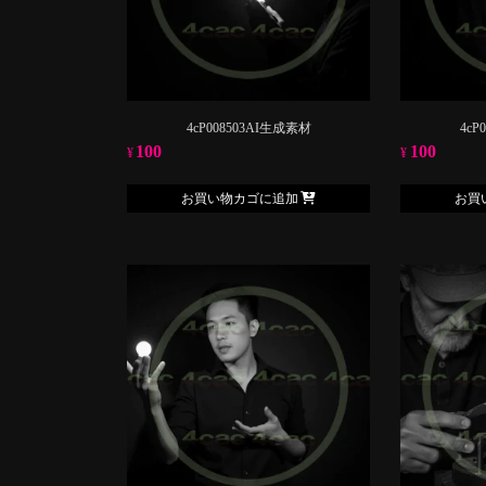
4cP008503AI生成素材
4cP
100
100
¥
¥
お買い物カゴに追加
お買