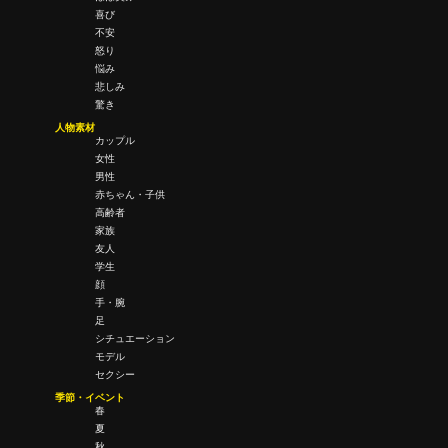
喜び
不安
怒り
悩み
悲しみ
驚き
人物素材
カップル
女性
男性
赤ちゃん・子供
高齢者
家族
友人
学生
顔
手・腕
足
シチュエーション
モデル
セクシー
季節・イベント
春
夏
秋