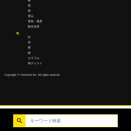
庭
花
海
登山
景色・風景
観光名所
色
白
赤
青
緑
カラフル
和テイスト
Copyright © Unstylish Inc. All rights reserved.
Copyright © Unstylish Inc. All Rights Reserved.