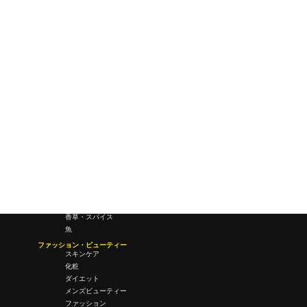
研究所・ラボ
ビジネス・オフィス
オフィスワーク
コールセンター
デバイス
テレワーク
マネーライフ
会議・ミーティング
営業
経営
フード・ドリンク
肉
野菜
果物
料理
酒・飲酒
飲み物
香草・スパイス
魚
ファッション・ビューティー
スキンケア
化粧
ダイエット
メンズビューティー
ファッション