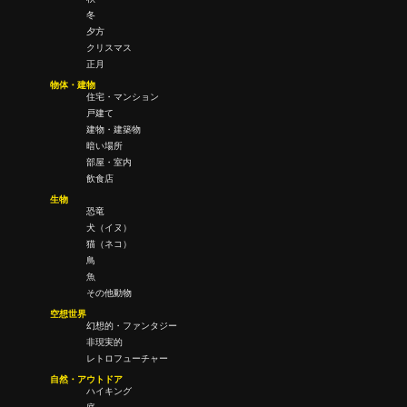
冬
夕方
クリスマス
正月
物体・建物
住宅・マンション
戸建て
建物・建築物
暗い場所
部屋・室内
飲食店
生物
恐竜
犬（イヌ）
猫（ネコ）
鳥
魚
その他動物
空想世界
幻想的・ファンタジー
非現実的
レトロフューチャー
自然・アウトドア
ハイキング