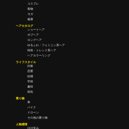
コスプレ
着物
ヨガ
健康
ヘアカタログ
ショートヘア
ボブヘア
ロングヘア
ゆるふわ・フェミニン系ヘア
特殊・トレンド系ヘア
ヘアカラーリング
ライフスタイル
妊娠
恋愛
結婚
学校
趣味
病気
乗り物
車
バイク
ドローン
その他の乗り物
人物感情
ほほ笑み