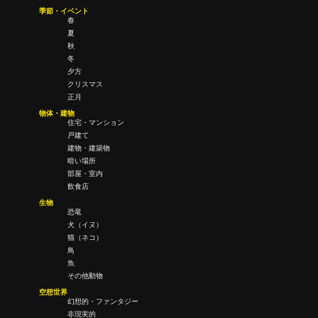
季節・イベント
春
夏
秋
冬
夕方
クリスマス
正月
物体・建物
住宅・マンション
戸建て
建物・建築物
暗い場所
部屋・室内
飲食店
生物
恐竜
犬（イヌ）
猫（ネコ）
鳥
魚
その他動物
空想世界
幻想的・ファンタジー
非現実的