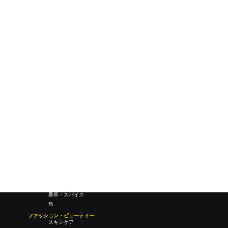
テクノロジー・未来
レトロ-創世記
ワールドワイドウェブ
未来
研究所・ラボ
ビジネス・オフィス
オフィスワーク
コールセンター
デバイス
テレワーク
マネーライフ
会議・ミーティング
営業
経営
フード・ドリンク
肉
野菜
果物
料理
酒・飲酒
飲み物
香草・スパイス
魚
ファッション・ビューティー
スキンケア