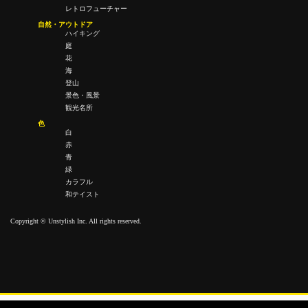
レトロフューチャー
自然・アウトドア
ハイキング
庭
花
海
登山
景色・風景
観光名所
色
白
赤
青
緑
カラフル
和テイスト
Copyright © Unstylish Inc. All rights reserved.