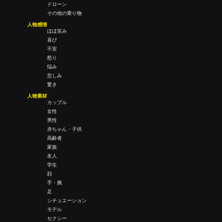
ドローン
その他の乗り物
人物感情
ほほ笑み
喜び
不安
怒り
悩み
悲しみ
驚き
人物素材
カップル
女性
男性
赤ちゃん・子供
高齢者
家族
友人
学生
顔
手・腕
足
シチュエーション
モデル
セクシー