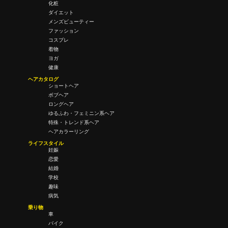
化粧
ダイエット
メンズビューティー
ファッション
コスプレ
着物
ヨガ
健康
ヘアカタログ
ショートヘア
ボブヘア
ロングヘア
ゆるふわ・フェミニン系ヘア
特殊・トレンド系ヘア
ヘアカラーリング
ライフスタイル
妊娠
恋愛
結婚
学校
趣味
病気
乗り物
車
バイク