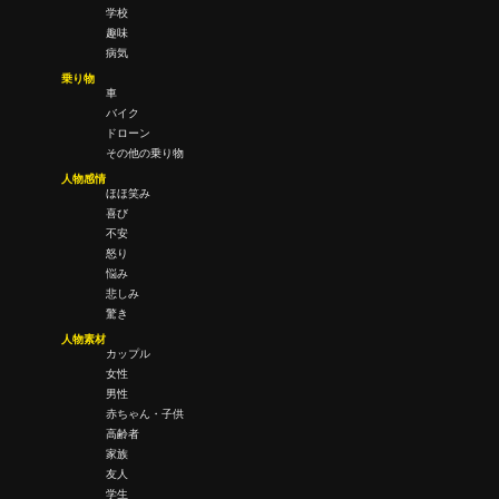
学校
趣味
病気
乗り物
車
バイク
ドローン
その他の乗り物
人物感情
ほほ笑み
喜び
不安
怒り
悩み
悲しみ
驚き
人物素材
カップル
女性
男性
赤ちゃん・子供
高齢者
家族
友人
学生