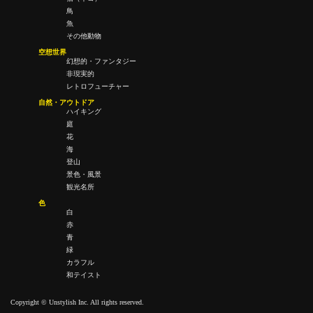
鳥
魚
その他動物
空想世界
幻想的・ファンタジー
非現実的
レトロフューチャー
自然・アウトドア
ハイキング
庭
花
海
登山
景色・風景
観光名所
色
白
赤
青
緑
カラフル
和テイスト
Copyright © Unstylish Inc. All rights reserved.