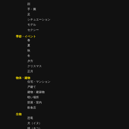
顔
手・腕
足
シチュエーション
モデル
セクシー
季節・イベント
春
夏
秋
冬
夕方
クリスマス
正月
物体・建物
住宅・マンション
戸建て
建物・建築物
暗い場所
部屋・室内
飲食店
生物
恐竜
犬（イヌ）
猫（ネコ）