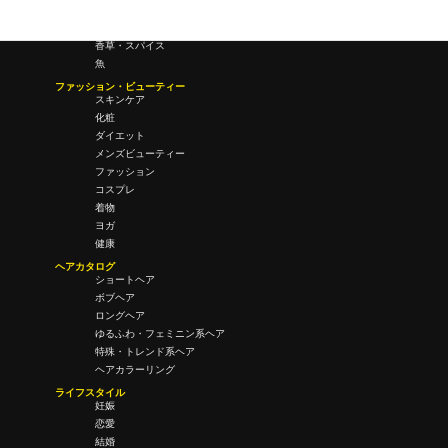
酒・飲酒
飲み物
香草・スパイス
魚
ファッション・ビューティー
スキンケア
化粧
ダイエット
メンズビューティー
ファッション
コスプレ
着物
ヨガ
健康
ヘアカタログ
ショートヘア
ボブヘア
ロングヘア
ゆるふわ・フェミニン系ヘア
特殊・トレンド系ヘア
ヘアカラーリング
ライフスタイル
妊娠
恋愛
結婚