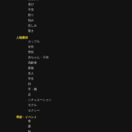
喜び
不安
怒り
悩み
悲しみ
驚き
人物素材
カップル
女性
男性
赤ちゃん・子供
高齢者
家族
友人
学生
顔
手・腕
足
シチュエーション
モデル
セクシー
季節・イベント
春
夏
秋