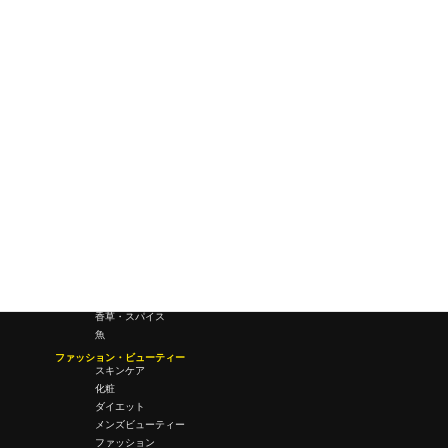
研究所・ラボ
ビジネス・オフィス
オフィスワーク
コールセンター
デバイス
テレワーク
マネーライフ
会議・ミーティング
営業
経営
フード・ドリンク
肉
野菜
果物
料理
酒・飲酒
飲み物
香草・スパイス
魚
ファッション・ビューティー
スキンケア
化粧
ダイエット
メンズビューティー
ファッション