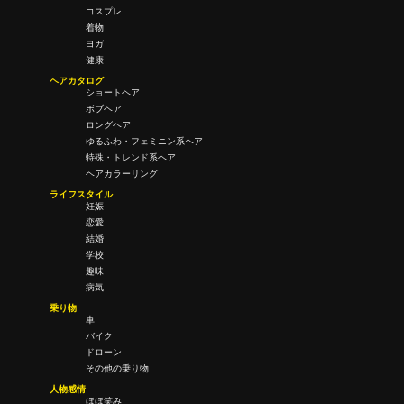
コスプレ
着物
ヨガ
健康
ヘアカタログ
ショートヘア
ボブヘア
ロングヘア
ゆるふわ・フェミニン系ヘア
特殊・トレンド系ヘア
ヘアカラーリング
ライフスタイル
妊娠
恋愛
結婚
学校
趣味
病気
乗り物
車
バイク
ドローン
その他の乗り物
人物感情
ほほ笑み