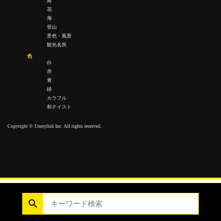
庭
花
海
登山
景色・風景
観光名所
色
白
赤
青
緑
カラフル
和テイスト
Copyright © Unstylish Inc. All rights reserved.
Copyright © Unstylish Inc. All Rights Reserved.