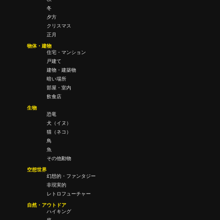
冬
夕方
クリスマス
正月
物体・建物
住宅・マンション
戸建て
建物・建築物
暗い場所
部屋・室内
飲食店
生物
恐竜
犬（イヌ）
猫（ネコ）
鳥
魚
その他動物
空想世界
幻想的・ファンタジー
非現実的
レトロフューチャー
自然・アウトドア
ハイキング