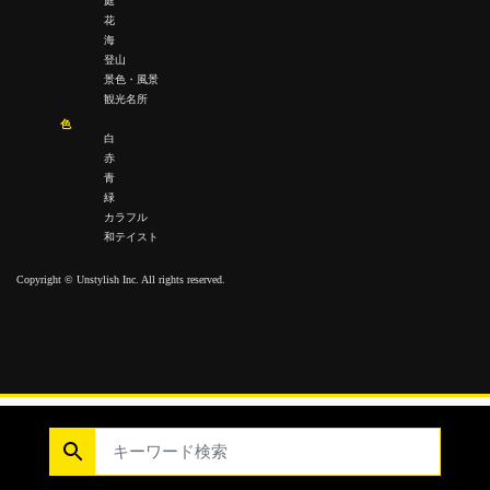
庭
花
海
登山
景色・風景
観光名所
色
白
赤
青
緑
カラフル
和テイスト
Copyright © Unstylish Inc. All rights reserved.
Copyright © Unstylish Inc. All Rights Reserved.