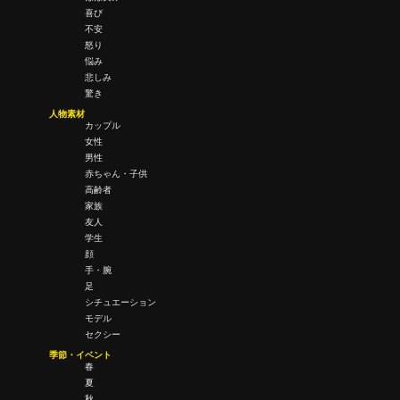
喜び
不安
怒り
悩み
悲しみ
驚き
人物素材
カップル
女性
男性
赤ちゃん・子供
高齢者
家族
友人
学生
顔
手・腕
足
シチュエーション
モデル
セクシー
季節・イベント
春
夏
秋