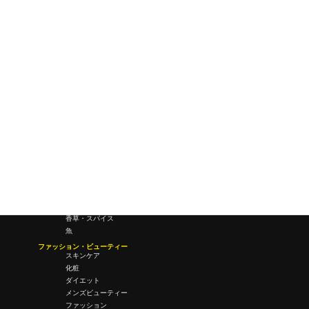
研究所・ラボ
ビジネス・オフィス
オフィスワーク
コールセンター
デバイス
テレワーク
マネーライフ
会議・ミーティング
営業
経営
フード・ドリンク
肉
野菜
果物
料理
酒・飲酒
飲み物
香草・スパイス
魚
ファッション・ビューティー
スキンケア
化粧
ダイエット
メンズビューティー
ファッション