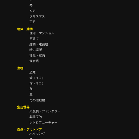
冬
夕方
クリスマス
正月
物体・建物
住宅・マンション
戸建て
建物・建築物
暗い場所
部屋・室内
飲食店
生物
恐竜
犬（イヌ）
猫（ネコ）
鳥
魚
その他動物
空想世界
幻想的・ファンタジー
非現実的
レトロフューチャー
自然・アウトドア
ハイキング