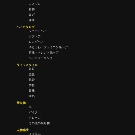
コスプレ
着物
ヨガ
健康
ヘアカタログ
ショートヘア
ボブヘア
ロングヘア
ゆるふわ・フェミニン系ヘア
特殊・トレンド系ヘア
ヘアカラーリング
ライフスタイル
妊娠
恋愛
結婚
学校
趣味
病気
乗り物
車
バイク
ドローン
その他の乗り物
人物感情
ほほ笑み