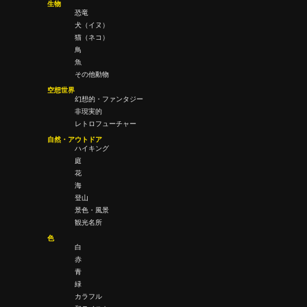
生物
恐竜
犬（イヌ）
猫（ネコ）
鳥
魚
その他動物
空想世界
幻想的・ファンタジー
非現実的
レトロフューチャー
自然・アウトドア
ハイキング
庭
花
海
登山
景色・風景
観光名所
色
白
赤
青
緑
カラフル