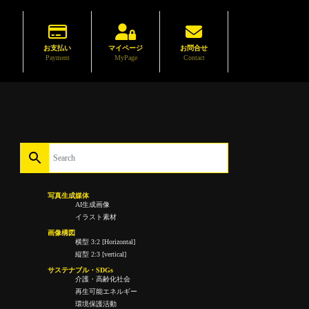
お支払い
マイページ
お問合せ
Payment
MyPage
Contact
写真生成媒体
AI生成画像
イラスト素材
画像構図
横型 3:2 [Horizontal]
縦型 2:3 [vertical]
サステナブル・SDGs
介護・高齢化社会
再生可能エネルギー
環境保護活動