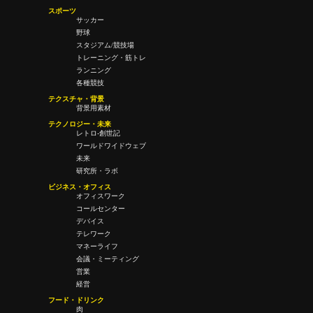
スポーツ
サッカー
野球
スタジアム/競技場
トレーニング・筋トレ
ランニング
各種競技
テクスチャ・背景
背景用素材
テクノロジー・未来
レトロ-創世記
ワールドワイドウェブ
未来
研究所・ラボ
ビジネス・オフィス
オフィスワーク
コールセンター
デバイス
テレワーク
マネーライフ
会議・ミーティング
営業
経営
フード・ドリンク
肉