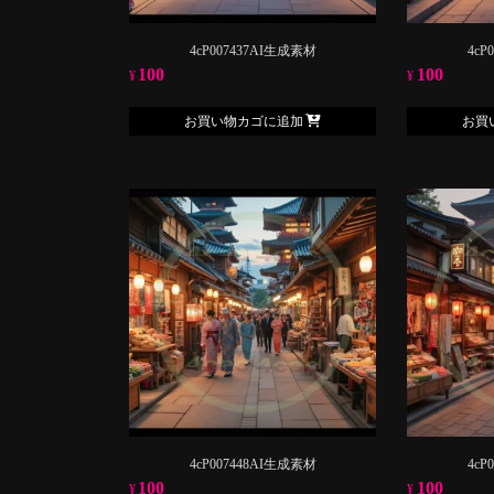
4cP007437AI生成素材
4cP
100
100
¥
¥
お買い物カゴに追加
お買
4cP007448AI生成素材
4cP
100
100
¥
¥