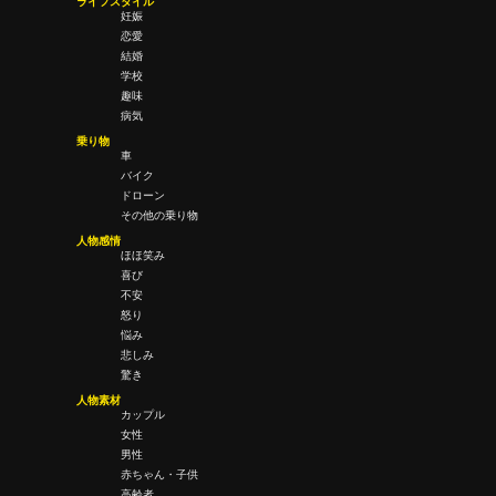
ライフスタイル
妊娠
恋愛
結婚
学校
趣味
病気
乗り物
車
バイク
ドローン
その他の乗り物
人物感情
ほほ笑み
喜び
不安
怒り
悩み
悲しみ
驚き
人物素材
カップル
女性
男性
赤ちゃん・子供
高齢者