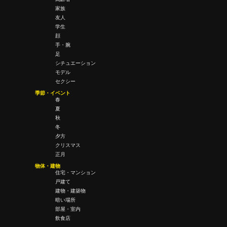
家族
友人
学生
顔
手・腕
足
シチュエーション
モデル
セクシー
季節・イベント
春
夏
秋
冬
夕方
クリスマス
正月
物体・建物
住宅・マンション
戸建て
建物・建築物
暗い場所
部屋・室内
飲食店