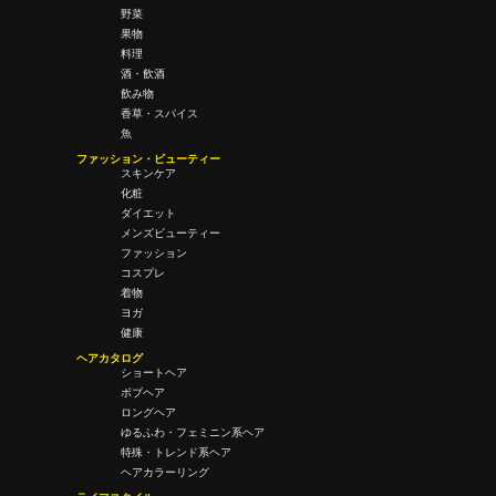
野菜
果物
料理
酒・飲酒
飲み物
香草・スパイス
魚
ファッション・ビューティー
スキンケア
化粧
ダイエット
メンズビューティー
ファッション
コスプレ
着物
ヨガ
健康
ヘアカタログ
ショートヘア
ボブヘア
ロングヘア
ゆるふわ・フェミニン系ヘア
特殊・トレンド系ヘア
ヘアカラーリング