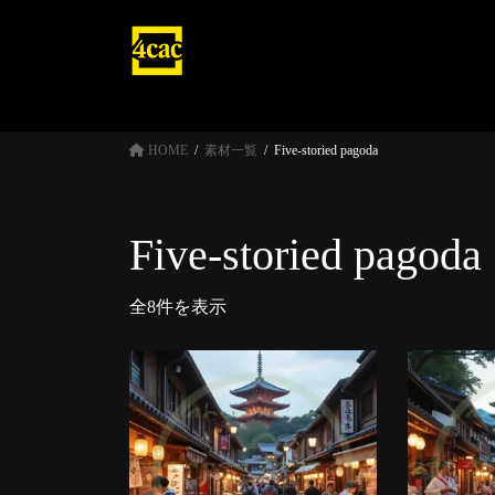
コ
ナ
ン
ビ
テ
ゲ
ン
ー
ツ
シ
へ
ョ
HOME
素材一覧
Five-storied pagoda
ス
ン
キ
に
ッ
移
Five-storied pagoda
プ
動
全8件を表示