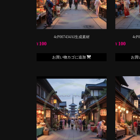
4cP007434AI生成素材
4cP
100
100
¥
¥
お買い物カゴに追加
お買