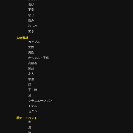
喜び
不安
怒り
悩み
悲しみ
驚き
人物素材
カップル
女性
男性
赤ちゃん・子供
高齢者
家族
友人
学生
顔
手・腕
足
シチュエーション
モデル
セクシー
季節・イベント
春
夏
秋