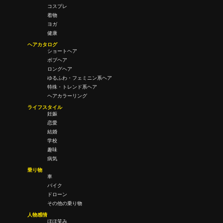
コスプレ
着物
ヨガ
健康
ヘアカタログ
ショートヘア
ボブヘア
ロングヘア
ゆるふわ・フェミニン系ヘア
特殊・トレンド系ヘア
ヘアカラーリング
ライフスタイル
妊娠
恋愛
結婚
学校
趣味
病気
乗り物
車
バイク
ドローン
その他の乗り物
人物感情
ほほ笑み