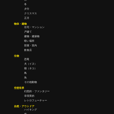
冬
夕方
クリスマス
正月
物体・建物
住宅・マンション
戸建て
建物・建築物
暗い場所
部屋・室内
飲食店
生物
恐竜
犬（イヌ）
猫（ネコ）
鳥
魚
その他動物
空想世界
幻想的・ファンタジー
非現実的
レトロフューチャー
自然・アウトドア
ハイキング