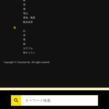
庭
花
海
登山
景色・風景
観光名所
色
白
赤
青
緑
カラフル
和テイスト
Copyright © Unstylish Inc. All rights reserved.
Copyright © Unstylish Inc. All Rights Reserved.