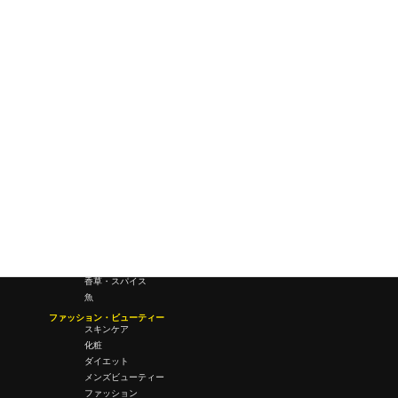
研究所・ラボ
ビジネス・オフィス
オフィスワーク
コールセンター
デバイス
テレワーク
マネーライフ
会議・ミーティング
営業
経営
フード・ドリンク
肉
野菜
果物
料理
酒・飲酒
飲み物
香草・スパイス
魚
ファッション・ビューティー
スキンケア
化粧
ダイエット
メンズビューティー
ファッション