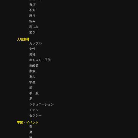
喜び
不安
怒り
悩み
悲しみ
驚き
人物素材
カップル
女性
男性
赤ちゃん・子供
高齢者
家族
友人
学生
顔
手・腕
足
シチュエーション
モデル
セクシー
季節・イベント
春
夏
秋