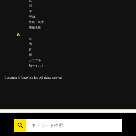
庭
花
海
登山
景色・風景
観光名所
色
白
赤
青
緑
カラフル
和テイスト
Copyright © Unstylish Inc. All rights reserved.
Copyright © Unstylish Inc. All Rights Reserved.