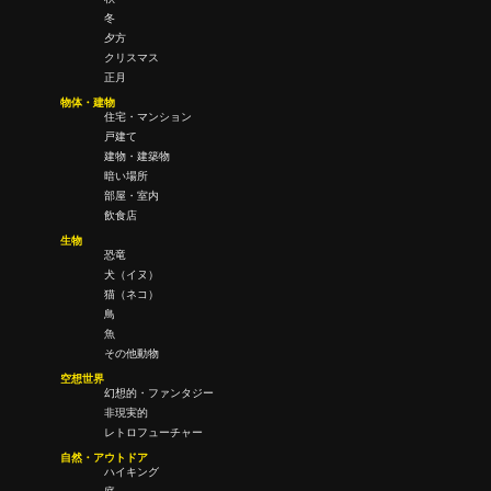
冬
夕方
クリスマス
正月
物体・建物
住宅・マンション
戸建て
建物・建築物
暗い場所
部屋・室内
飲食店
生物
恐竜
犬（イヌ）
猫（ネコ）
鳥
魚
その他動物
空想世界
幻想的・ファンタジー
非現実的
レトロフューチャー
自然・アウトドア
ハイキング