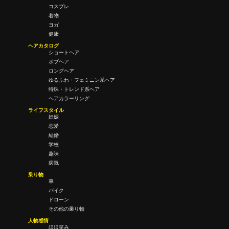
コスプレ
着物
ヨガ
健康
ヘアカタログ
ショートヘア
ボブヘア
ロングヘア
ゆるふわ・フェミニン系ヘア
特殊・トレンド系ヘア
ヘアカラーリング
ライフスタイル
妊娠
恋愛
結婚
学校
趣味
病気
乗り物
車
バイク
ドローン
その他の乗り物
人物感情
ほほ笑み