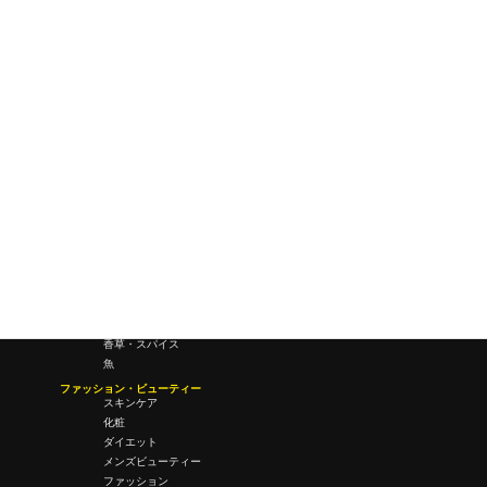
研究所・ラボ
ビジネス・オフィス
オフィスワーク
コールセンター
デバイス
テレワーク
マネーライフ
会議・ミーティング
営業
経営
フード・ドリンク
肉
野菜
果物
料理
酒・飲酒
飲み物
香草・スパイス
魚
ファッション・ビューティー
スキンケア
化粧
ダイエット
メンズビューティー
ファッション