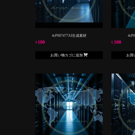
4cP007477AI生成素材
4cP
100
100
¥
¥
お買い物カゴに追加
お買