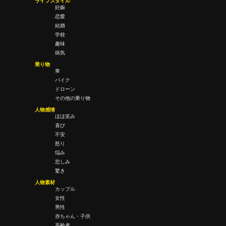
ライフスタイル
妊娠
恋愛
結婚
学校
趣味
病気
乗り物
車
バイク
ドローン
その他の乗り物
人物感情
ほほ笑み
喜び
不安
怒り
悩み
悲しみ
驚き
人物素材
カップル
女性
男性
赤ちゃん・子供
高齢者