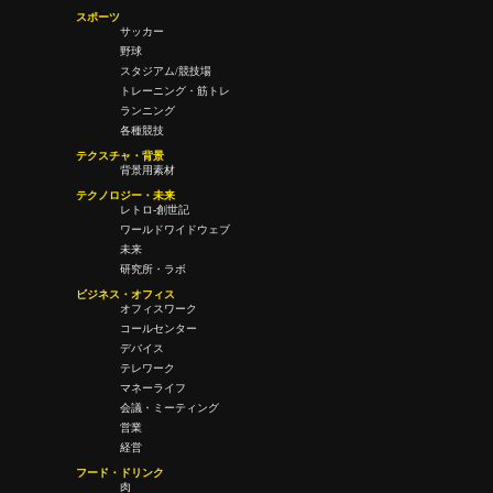
スポーツ
サッカー
野球
スタジアム/競技場
トレーニング・筋トレ
ランニング
各種競技
テクスチャ・背景
背景用素材
テクノロジー・未来
レトロ-創世記
ワールドワイドウェブ
未来
研究所・ラボ
ビジネス・オフィス
オフィスワーク
コールセンター
デバイス
テレワーク
マネーライフ
会議・ミーティング
営業
経営
フード・ドリンク
肉