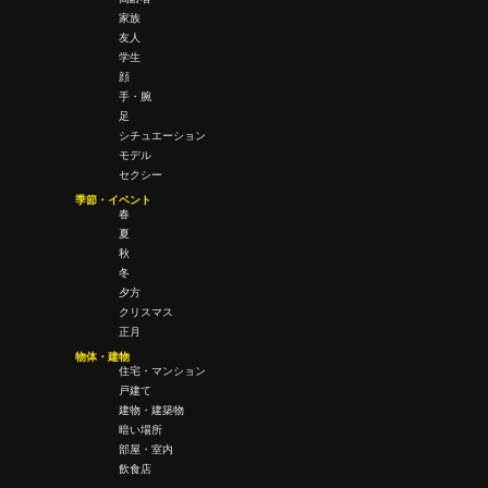
家族
友人
学生
顔
手・腕
足
シチュエーション
モデル
セクシー
季節・イベント
春
夏
秋
冬
夕方
クリスマス
正月
物体・建物
住宅・マンション
戸建て
建物・建築物
暗い場所
部屋・室内
飲食店