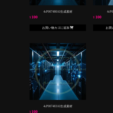
4cP007480AI生成素材
4cP
100
100
¥
¥
お買い物カゴに追加
お買
4cP007483AI生成素材
100
¥