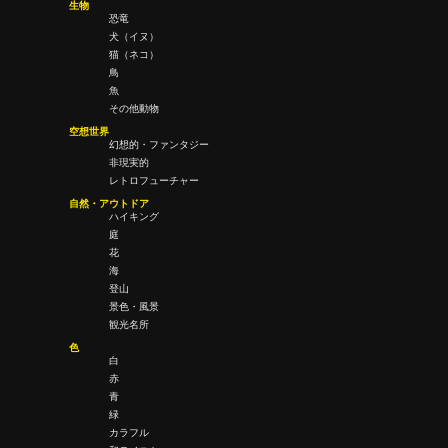
生物
恐竜
犬（イヌ）
猫（ネコ）
鳥
魚
その他動物
空想世界
幻想的・ファンタジー
非現実的
レトロフューチャー
自然・アウトドア
ハイキング
庭
花
海
登山
景色・風景
観光名所
色
白
赤
青
緑
カラフル