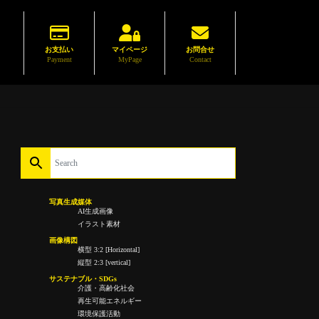
お支払い
マイページ
お問合せ
Payment
MyPage
Contact
写真生成媒体
AI生成画像
イラスト素材
画像構図
横型 3:2 [Horizontal]
縦型 2:3 [vertical]
サステナブル・SDGs
介護・高齢化社会
再生可能エネルギー
環境保護活動