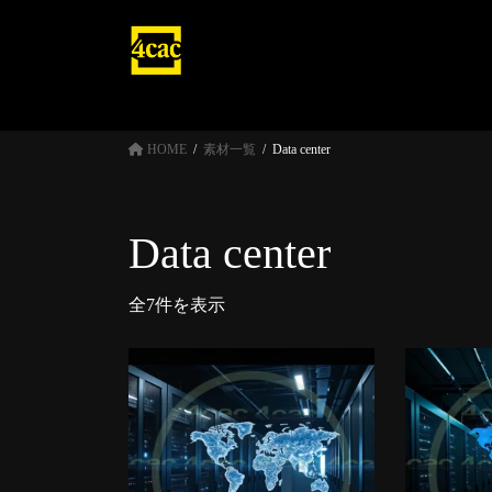
コ
ナ
ン
ビ
テ
ゲ
ン
ー
ツ
シ
へ
ョ
HOME
素材一覧
Data center
ス
ン
キ
に
ッ
移
Data center
プ
動
全7件を表示