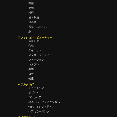
野菜
果物
料理
酒・飲酒
飲み物
香草・スパイス
魚
ファッション・ビューティー
スキンケア
化粧
ダイエット
メンズビューティー
ファッション
コスプレ
着物
ヨガ
健康
ヘアカタログ
ショートヘア
ボブヘア
ロングヘア
ゆるふわ・フェミニン系ヘア
特殊・トレンド系ヘア
ヘアカラーリング