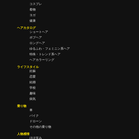
コスプレ
着物
ヨガ
健康
ヘアカタログ
ショートヘア
ボブヘア
ロングヘア
ゆるふわ・フェミニン系ヘア
特殊・トレンド系ヘア
ヘアカラーリング
ライフスタイル
妊娠
恋愛
結婚
学校
趣味
病気
乗り物
車
バイク
ドローン
その他の乗り物
人物感情
ほほ笑み