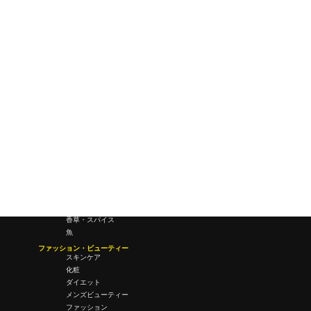
研究所・ラボ
ビジネス・オフィス
オフィスワーク
コールセンター
デバイス
テレワーク
マネーライフ
会議・ミーティング
営業
経営
フード・ドリンク
肉
野菜
果物
料理
酒・飲酒
飲み物
香草・スパイス
魚
ファッション・ビューティー
スキンケア
化粧
ダイエット
メンズビューティー
ファッション