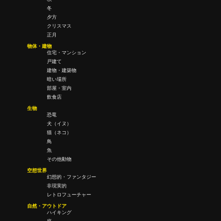
冬
夕方
クリスマス
正月
物体・建物
住宅・マンション
戸建て
建物・建築物
暗い場所
部屋・室内
飲食店
生物
恐竜
犬（イヌ）
猫（ネコ）
鳥
魚
その他動物
空想世界
幻想的・ファンタジー
非現実的
レトロフューチャー
自然・アウトドア
ハイキング