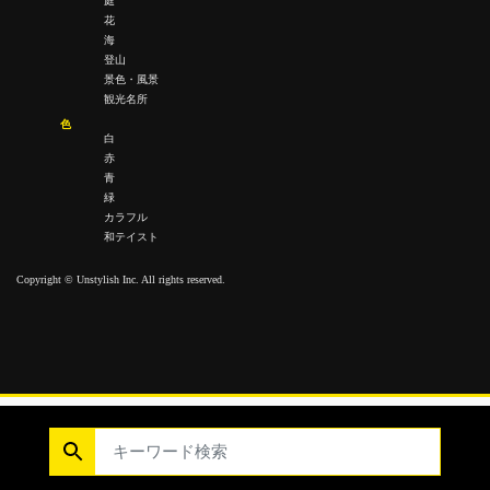
庭
花
海
登山
景色・風景
観光名所
色
白
赤
青
緑
カラフル
和テイスト
Copyright © Unstylish Inc. All rights reserved.
Copyright © Unstylish Inc. All Rights Reserved.