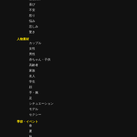
喜び
不安
怒り
悩み
悲しみ
驚き
人物素材
カップル
女性
男性
赤ちゃん・子供
高齢者
家族
友人
学生
顔
手・腕
足
シチュエーション
モデル
セクシー
季節・イベント
春
夏
秋