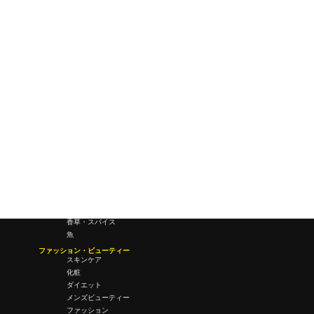
研究所・ラボ
ビジネス・オフィス
オフィスワーク
コールセンター
デバイス
テレワーク
マネーライフ
会議・ミーティング
営業
経営
フード・ドリンク
肉
野菜
果物
料理
酒・飲酒
飲み物
香草・スパイス
魚
ファッション・ビューティー
スキンケア
化粧
ダイエット
メンズビューティー
ファッション