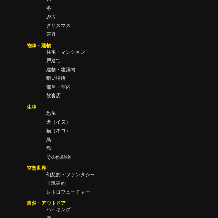
冬
夕方
クリスマス
正月
物体・建物
住宅・マンション
戸建て
建物・建築物
暗い場所
部屋・室内
飲食店
生物
恐竜
犬（イヌ）
猫（ネコ）
鳥
魚
その他動物
空想世界
幻想的・ファンタジー
非現実的
レトロフューチャー
自然・アウトドア
ハイキング