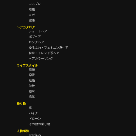
コスプレ
着物
ヨガ
健康
ヘアカタログ
ショートヘア
ボブヘア
ロングヘア
ゆるふわ・フェミニン系ヘア
特殊・トレンド系ヘア
ヘアカラーリング
ライフスタイル
妊娠
恋愛
結婚
学校
趣味
病気
乗り物
車
バイク
ドローン
その他の乗り物
人物感情
ほほ笑み