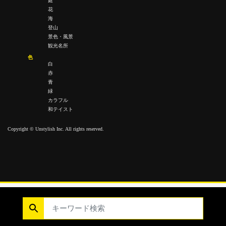
庭
花
海
登山
景色・風景
観光名所
色
白
赤
青
緑
カラフル
和テイスト
Copyright © Unstylish Inc. All rights reserved.
Copyright © Unstylish Inc. All Rights Reserved.