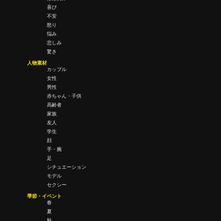
喜び
不安
怒り
悩み
悲しみ
驚き
人物素材
カップル
女性
男性
赤ちゃん・子供
高齢者
家族
友人
学生
顔
手・腕
足
シチュエーション
モデル
セクシー
季節・イベント
春
夏
秋