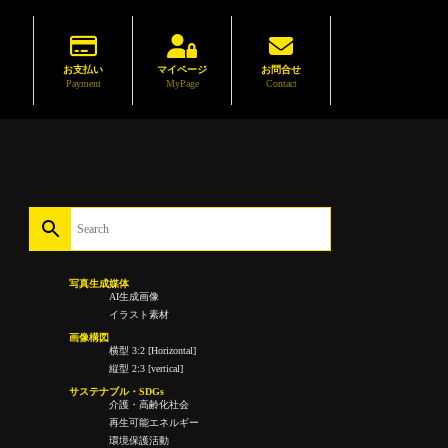
お支払い
マイページ
お問合せ
Payment
MyPage
Contact
写真生成媒体
AI生成画像
イラスト素材
画像構図
横型 3:2 [Horizontal]
縦型 2:3 [vertical]
サステナブル・SDGs
介護・高齢化社会
再生可能エネルギー
環境保護活動