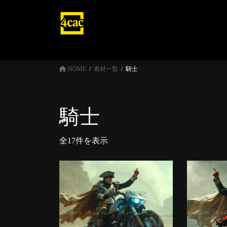
コ
ナ
ン
ビ
テ
ゲ
ン
ー
ツ
シ
へ
ョ
HOME
素材一覧
騎士
ス
ン
キ
に
ッ
移
騎士
プ
動
全17件を表示