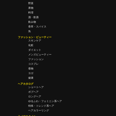
野菜
果物
料理
酒・飲酒
飲み物
香草・スパイス
魚
ファッション・ビューティー
スキンケア
化粧
ダイエット
メンズビューティー
ファッション
コスプレ
着物
ヨガ
健康
ヘアカタログ
ショートヘア
ボブヘア
ロングヘア
ゆるふわ・フェミニン系ヘア
特殊・トレンド系ヘア
ヘアカラーリング