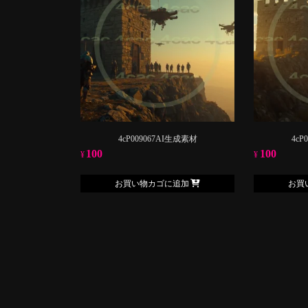
4cP009067AI生成素材
4cP
100
100
¥
¥
お買い物カゴに追加
お買