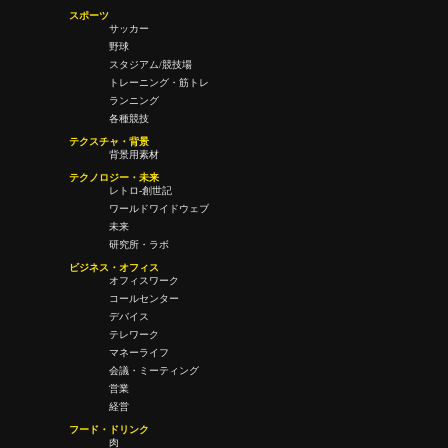
スポーツ
サッカー
野球
スタジアム/競技場
トレーニング・筋トレ
ランニング
各種競技
テクスチャ・背景
背景用素材
テクノロジー・未来
レトロ-創世記
ワールドワイドウェブ
未来
研究所・ラボ
ビジネス・オフィス
オフィスワーク
コールセンター
デバイス
テレワーク
マネーライフ
会議・ミーティング
営業
経営
フード・ドリンク
肉