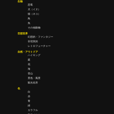
生物
恐竜
犬（イヌ）
猫（ネコ）
鳥
魚
その他動物
空想世界
幻想的・ファンタジー
非現実的
レトロフューチャー
自然・アウトドア
ハイキング
庭
花
海
登山
景色・風景
観光名所
色
白
赤
青
緑
カラフル