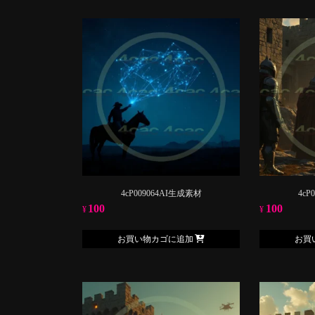
4cP009064AI生成素材
4cP
100
100
¥
¥
お買い物カゴに追加
お買