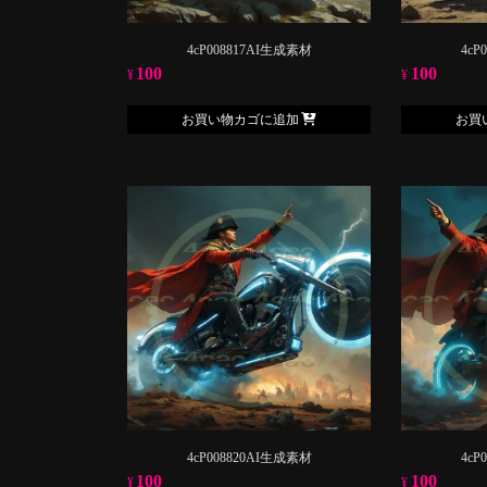
4cP008817AI生成素材
4cP
100
100
¥
¥
お買い物カゴに追加
お買
4cP008820AI生成素材
4cP
100
100
¥
¥