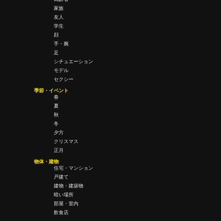
家族
友人
学生
顔
手・腕
足
シチュエーション
モデル
セクシー
季節・イベント
春
夏
秋
冬
夕方
クリスマス
正月
物体・建物
住宅・マンション
戸建て
建物・建築物
暗い場所
部屋・室内
飲食店