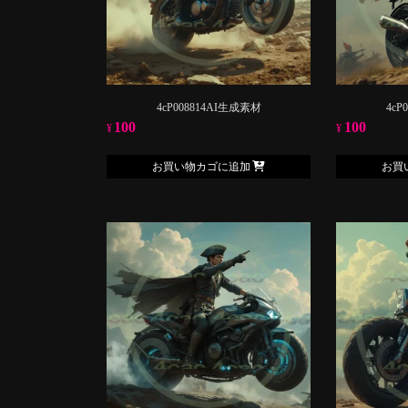
4cP008814AI生成素材
4cP
100
100
¥
¥
お買い物カゴに追加
お買