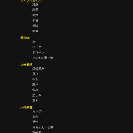
ライフスタイル
妊娠
恋愛
結婚
学校
趣味
病気
乗り物
車
バイク
ドローン
その他の乗り物
人物感情
ほほ笑み
喜び
不安
怒り
悩み
悲しみ
驚き
人物素材
カップル
女性
男性
赤ちゃん・子供
高齢者