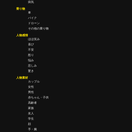
病気
乗り物
車
バイク
ドローン
その他の乗り物
人物感情
ほほ笑み
喜び
不安
怒り
悩み
悲しみ
驚き
人物素材
カップル
女性
男性
赤ちゃん・子供
高齢者
家族
友人
学生
顔
手・腕