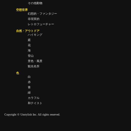
その他動物
空想世界
幻想的・ファンタジー
非現実的
レトロフューチャー
自然・アウトドア
ハイキング
庭
花
海
登山
景色・風景
観光名所
色
白
赤
青
緑
カラフル
和テイスト
Copyright © Unstylish Inc. All rights reserved.