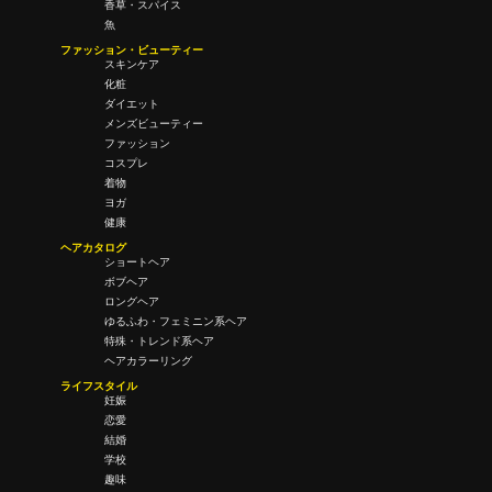
香草・スパイス
魚
ファッション・ビューティー
スキンケア
化粧
ダイエット
メンズビューティー
ファッション
コスプレ
着物
ヨガ
健康
ヘアカタログ
ショートヘア
ボブヘア
ロングヘア
ゆるふわ・フェミニン系ヘア
特殊・トレンド系ヘア
ヘアカラーリング
ライフスタイル
妊娠
恋愛
結婚
学校
趣味