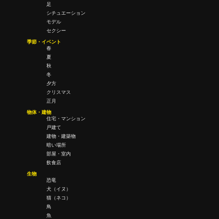
足
シチュエーション
モデル
セクシー
季節・イベント
春
夏
秋
冬
夕方
クリスマス
正月
物体・建物
住宅・マンション
戸建て
建物・建築物
暗い場所
部屋・室内
飲食店
生物
恐竜
犬（イヌ）
猫（ネコ）
鳥
魚