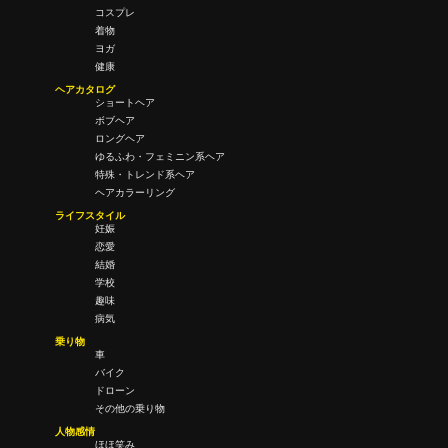
コスプレ
着物
ヨガ
健康
ヘアカタログ
ショートヘア
ボブヘア
ロングヘア
ゆるふわ・フェミニン系ヘア
特殊・トレンド系ヘア
ヘアカラーリング
ライフスタイル
妊娠
恋愛
結婚
学校
趣味
病気
乗り物
車
バイク
ドローン
その他の乗り物
人物感情
ほほ笑み