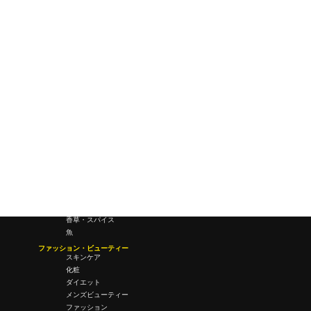
研究所・ラボ
ビジネス・オフィス
オフィスワーク
コールセンター
デバイス
テレワーク
マネーライフ
会議・ミーティング
営業
経営
フード・ドリンク
肉
野菜
果物
料理
酒・飲酒
飲み物
香草・スパイス
魚
ファッション・ビューティー
スキンケア
化粧
ダイエット
メンズビューティー
ファッション