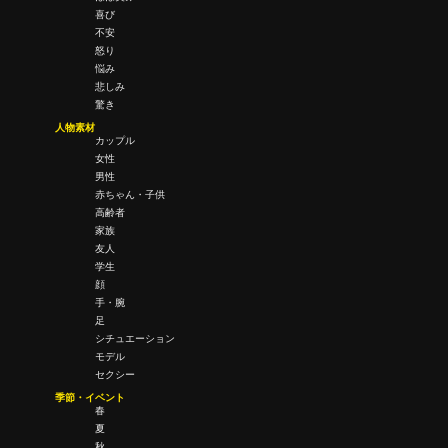
喜び
不安
怒り
悩み
悲しみ
驚き
人物素材
カップル
女性
男性
赤ちゃん・子供
高齢者
家族
友人
学生
顔
手・腕
足
シチュエーション
モデル
セクシー
季節・イベント
春
夏
秋