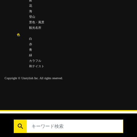
庭
花
海
登山
景色・風景
観光名所
色
白
赤
青
緑
カラフル
和テイスト
Copyright © Unstylish Inc. All rights reserved.
Copyright © Unstylish Inc. All Rights Reserved.