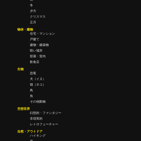
冬
夕方
クリスマス
正月
物体・建物
住宅・マンション
戸建て
建物・建築物
暗い場所
部屋・室内
飲食店
生物
恐竜
犬（イヌ）
猫（ネコ）
鳥
魚
その他動物
空想世界
幻想的・ファンタジー
非現実的
レトロフューチャー
自然・アウトドア
ハイキング