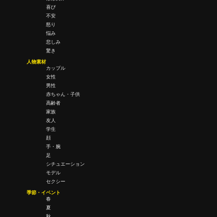
喜び
不安
怒り
悩み
悲しみ
驚き
人物素材
カップル
女性
男性
赤ちゃん・子供
高齢者
家族
友人
学生
顔
手・腕
足
シチュエーション
モデル
セクシー
季節・イベント
春
夏
秋