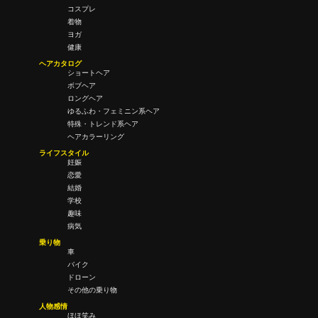
コスプレ
着物
ヨガ
健康
ヘアカタログ
ショートヘア
ボブヘア
ロングヘア
ゆるふわ・フェミニン系ヘア
特殊・トレンド系ヘア
ヘアカラーリング
ライフスタイル
妊娠
恋愛
結婚
学校
趣味
病気
乗り物
車
バイク
ドローン
その他の乗り物
人物感情
ほほ笑み