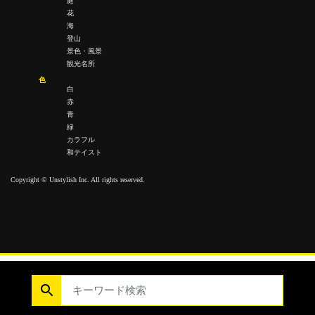
庭
花
海
登山
景色・風景
観光名所
色
白
赤
青
緑
カラフル
和テイスト
Copyright © Unstylish Inc. All rights reserved.
Copyright © Unstylish Inc. All Rights Reserved.