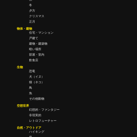
冬
夕方
クリスマス
正月
物体・建物
住宅・マンション
戸建て
建物・建築物
暗い場所
部屋・室内
飲食店
生物
恐竜
犬（イヌ）
猫（ネコ）
鳥
魚
その他動物
空想世界
幻想的・ファンタジー
非現実的
レトロフューチャー
自然・アウトドア
ハイキング