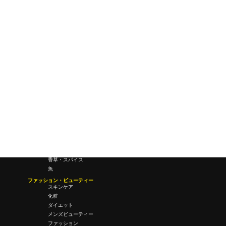
研究所・ラボ
ビジネス・オフィス
オフィスワーク
コールセンター
デバイス
テレワーク
マネーライフ
会議・ミーティング
営業
経営
フード・ドリンク
肉
野菜
果物
料理
酒・飲酒
飲み物
香草・スパイス
魚
ファッション・ビューティー
スキンケア
化粧
ダイエット
メンズビューティー
ファッション