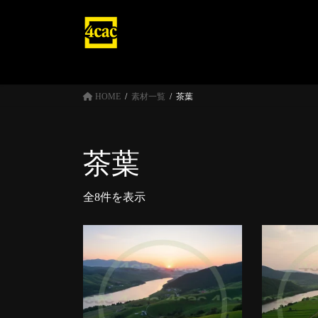
コ
ナ
ン
ビ
テ
ゲ
ン
ー
ツ
シ
へ
ョ
HOME
素材一覧
茶葉
ス
ン
キ
に
ッ
移
茶葉
プ
動
全8件を表示