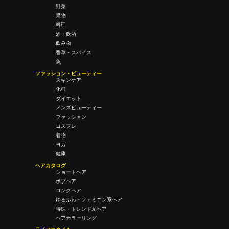
野菜
果物
料理
酒・飲酒
飲み物
香草・スパイス
魚
ファッション・ビューティー
スキンケア
化粧
ダイエット
メンズビューティー
ファッション
コスプレ
着物
ヨガ
健康
ヘアカタログ
ショートヘア
ボブヘア
ロングヘア
ゆるふわ・フェミニン系ヘア
特殊・トレンド系ヘア
ヘアカラーリング