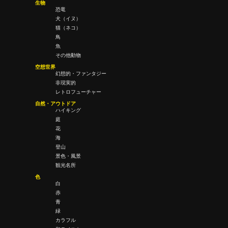
生物
恐竜
犬（イヌ）
猫（ネコ）
鳥
魚
その他動物
空想世界
幻想的・ファンタジー
非現実的
レトロフューチャー
自然・アウトドア
ハイキング
庭
花
海
登山
景色・風景
観光名所
色
白
赤
青
緑
カラフル