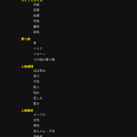
ライフスタイル
妊娠
恋愛
結婚
学校
趣味
病気
乗り物
車
バイク
ドローン
その他の乗り物
人物感情
ほほ笑み
喜び
不安
怒り
悩み
悲しみ
驚き
人物素材
カップル
女性
男性
赤ちゃん・子供
高齢者