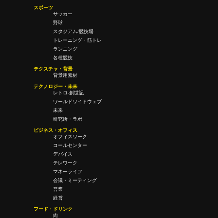
スポーツ
サッカー
野球
スタジアム/競技場
トレーニング・筋トレ
ランニング
各種競技
テクスチャ・背景
背景用素材
テクノロジー・未来
レトロ-創世記
ワールドワイドウェブ
未来
研究所・ラボ
ビジネス・オフィス
オフィスワーク
コールセンター
デバイス
テレワーク
マネーライフ
会議・ミーティング
営業
経営
フード・ドリンク
肉