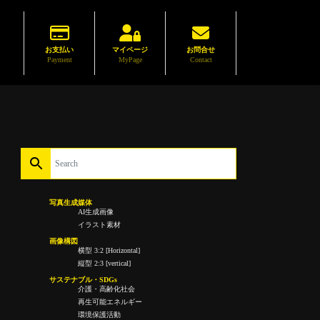
お支払い
マイページ
お問合せ
Payment
MyPage
Contact
写真生成媒体
AI生成画像
イラスト素材
画像構図
横型 3:2 [Horizontal]
縦型 2:3 [vertical]
サステナブル・SDGs
介護・高齢化社会
再生可能エネルギー
環境保護活動