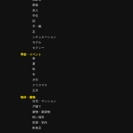
家族
友人
学生
顔
手・腕
足
シチュエーション
モデル
セクシー
季節・イベント
春
夏
秋
冬
夕方
クリスマス
正月
物体・建物
住宅・マンション
戸建て
建物・建築物
暗い場所
部屋・室内
飲食店