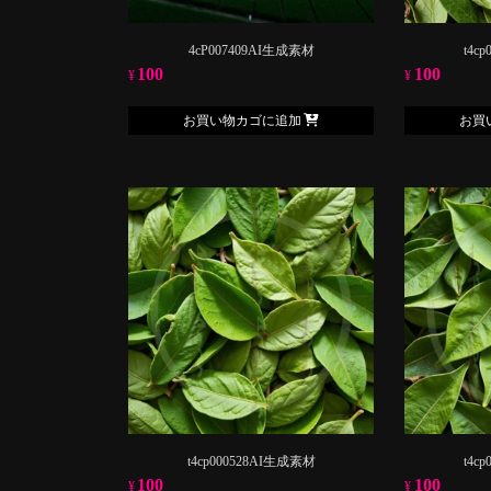
4cP007409AI生成素材
t4c
100
100
¥
¥
お買い物カゴに追加
お買
t4cp000528AI生成素材
t4c
100
100
¥
¥