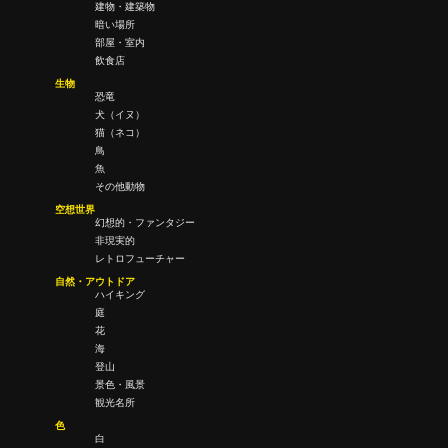
建物・建築物
暗い場所
部屋・室内
飲食店
生物
恐竜
犬（イヌ）
猫（ネコ）
鳥
魚
その他動物
空想世界
幻想的・ファンタジー
非現実的
レトロフューチャー
自然・アウトドア
ハイキング
庭
花
海
登山
景色・風景
観光名所
色
白