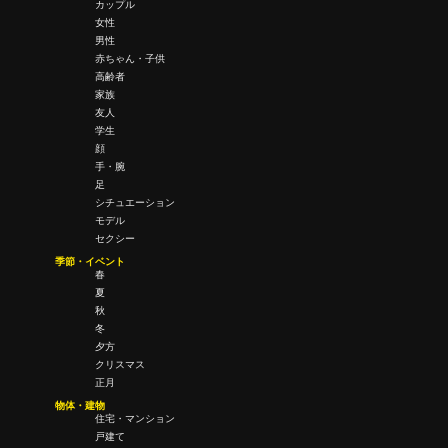
カップル
女性
男性
赤ちゃん・子供
高齢者
家族
友人
学生
顔
手・腕
足
シチュエーション
モデル
セクシー
季節・イベント
春
夏
秋
冬
夕方
クリスマス
正月
物体・建物
住宅・マンション
戸建て