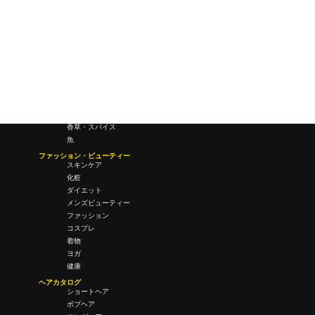
会議・ミーティング
営業
経営
フード・ドリンク
肉
野菜
果物
料理
酒・飲酒
飲み物
香草・スパイス
魚
ファッション・ビューティー
スキンケア
化粧
ダイエット
メンズビューティー
ファッション
コスプレ
着物
ヨガ
健康
ヘアカタログ
ショートヘア
ボブヘア