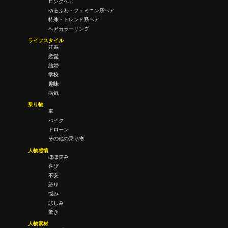
ロングヘア
ゆるふわ・フェミニン系ヘア
特殊・トレンド系ヘア
ヘアカラーリング
ライフスタイル
妊娠
恋愛
結婚
学校
趣味
病気
乗り物
車
バイク
ドローン
その他の乗り物
人物感情
ほほ笑み
喜び
不安
怒り
悩み
悲しみ
驚き
人物素材