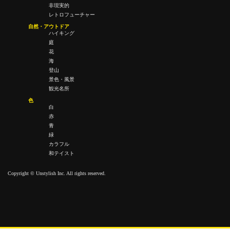
非現実的
レトロフューチャー
自然・アウトドア
ハイキング
庭
花
海
登山
景色・風景
観光名所
色
白
赤
青
緑
カラフル
和テイスト
Copyright © Unstylish Inc. All rights reserved.