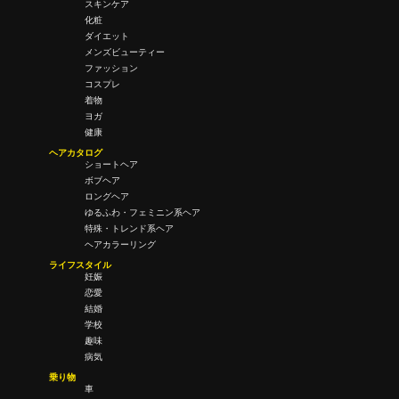
スキンケア
化粧
ダイエット
メンズビューティー
ファッション
コスプレ
着物
ヨガ
健康
ヘアカタログ
ショートヘア
ボブヘア
ロングヘア
ゆるふわ・フェミニン系ヘア
特殊・トレンド系ヘア
ヘアカラーリング
ライフスタイル
妊娠
恋愛
結婚
学校
趣味
病気
乗り物
車