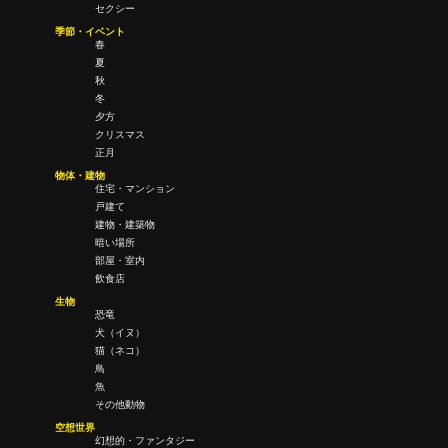
セクシー
季節・イベント
春
夏
秋
冬
夕方
クリスマス
正月
物体・建物
住宅・マンション
戸建て
建物・建築物
暗い場所
部屋・室内
飲食店
生物
恐竜
犬（イヌ）
猫（ネコ）
鳥
魚
その他動物
空想世界
幻想的・ファンタジー