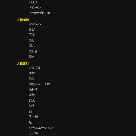
バイク
ドローン
その他の乗り物
人物感情
ほほ笑み
喜び
不安
怒り
悩み
悲しみ
驚き
人物素材
カップル
女性
男性
赤ちゃん・子供
高齢者
家族
友人
学生
顔
手・腕
足
シチュエーション
モデル