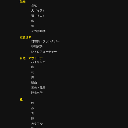
生物
恐竜
犬（イヌ）
猫（ネコ）
鳥
魚
その他動物
空想世界
幻想的・ファンタジー
非現実的
レトロフューチャー
自然・アウトドア
ハイキング
庭
花
海
登山
景色・風景
観光名所
色
白
赤
青
緑
カラフル