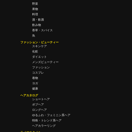
野菜
果物
料理
酒・飲酒
飲み物
香草・スパイス
魚
ファッション・ビューティー
スキンケア
化粧
ダイエット
メンズビューティー
ファッション
コスプレ
着物
ヨガ
健康
ヘアカタログ
ショートヘア
ボブヘア
ロングヘア
ゆるふわ・フェミニン系ヘア
特殊・トレンド系ヘア
ヘアカラーリング