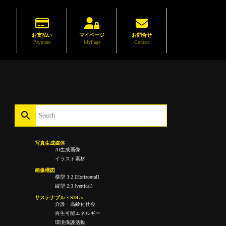
お支払い
マイページ
お問合せ
Payment
MyPage
Contact
写真生成媒体
AI生成画像
イラスト素材
画像構図
横型 3:2 [Horizontal]
縦型 2:3 [vertical]
サステナブル・SDGs
介護・高齢化社会
再生可能エネルギー
環境保護活動