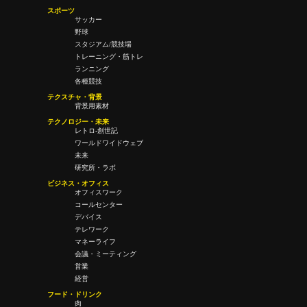
スポーツ
サッカー
野球
スタジアム/競技場
トレーニング・筋トレ
ランニング
各種競技
テクスチャ・背景
背景用素材
テクノロジー・未来
レトロ-創世記
ワールドワイドウェブ
未来
研究所・ラボ
ビジネス・オフィス
オフィスワーク
コールセンター
デバイス
テレワーク
マネーライフ
会議・ミーティング
営業
経営
フード・ドリンク
肉