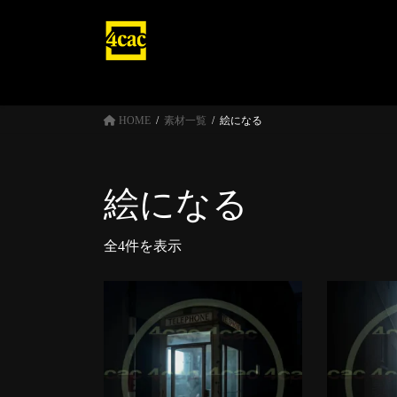
コ
ナ
ン
ビ
テ
ゲ
ン
ー
ツ
シ
へ
ョ
HOME
素材一覧
絵になる
ス
ン
キ
に
ッ
移
絵になる
プ
動
全4件を表示