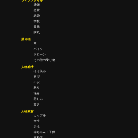
ライフスタイル
妊娠
恋愛
結婚
学校
趣味
病気
乗り物
車
バイク
ドローン
その他の乗り物
人物感情
ほほ笑み
喜び
不安
怒り
悩み
悲しみ
驚き
人物素材
カップル
女性
男性
赤ちゃん・子供
高齢者