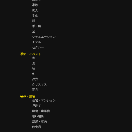
家族
友人
学生
顔
手・腕
足
シチュエーション
モデル
セクシー
季節・イベント
春
夏
秋
冬
夕方
クリスマス
正月
物体・建物
住宅・マンション
戸建て
建物・建築物
暗い場所
部屋・室内
飲食店