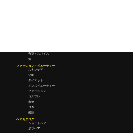
会議・ミーティング
営業
経営
フード・ドリンク
肉
野菜
果物
料理
酒・飲酒
飲み物
香草・スパイス
魚
ファッション・ビューティー
スキンケア
化粧
ダイエット
メンズビューティー
ファッション
コスプレ
着物
ヨガ
健康
ヘアカタログ
ショートヘア
ボブヘア