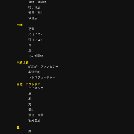
建物・建築物
暗い場所
部屋・室内
飲食店
生物
恐竜
犬（イヌ）
猫（ネコ）
鳥
魚
その他動物
空想世界
幻想的・ファンタジー
非現実的
レトロフューチャー
自然・アウトドア
ハイキング
庭
花
海
登山
景色・風景
観光名所
色
白