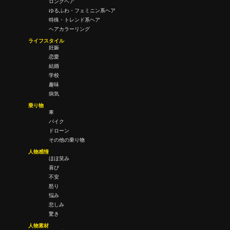
ロングヘア
ゆるふわ・フェミニン系ヘア
特殊・トレンド系ヘア
ヘアカラーリング
ライフスタイル
妊娠
恋愛
結婚
学校
趣味
病気
乗り物
車
バイク
ドローン
その他の乗り物
人物感情
ほほ笑み
喜び
不安
怒り
悩み
悲しみ
驚き
人物素材