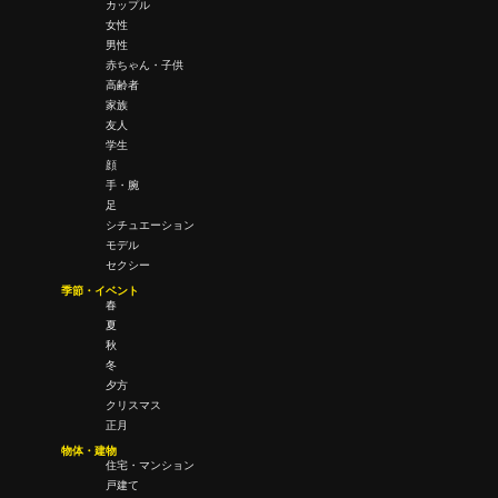
カップル
女性
男性
赤ちゃん・子供
高齢者
家族
友人
学生
顔
手・腕
足
シチュエーション
モデル
セクシー
季節・イベント
春
夏
秋
冬
夕方
クリスマス
正月
物体・建物
住宅・マンション
戸建て