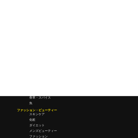
研究所・ラボ
ビジネス・オフィス
オフィスワーク
コールセンター
デバイス
テレワーク
マネーライフ
会議・ミーティング
営業
経営
フード・ドリンク
肉
野菜
果物
料理
酒・飲酒
飲み物
香草・スパイス
魚
ファッション・ビューティー
スキンケア
化粧
ダイエット
メンズビューティー
ファッション