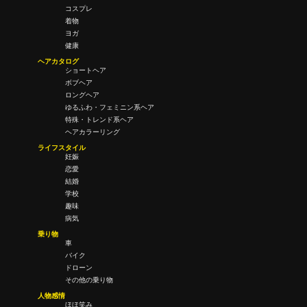
コスプレ
着物
ヨガ
健康
ヘアカタログ
ショートヘア
ボブヘア
ロングヘア
ゆるふわ・フェミニン系ヘア
特殊・トレンド系ヘア
ヘアカラーリング
ライフスタイル
妊娠
恋愛
結婚
学校
趣味
病気
乗り物
車
バイク
ドローン
その他の乗り物
人物感情
ほほ笑み