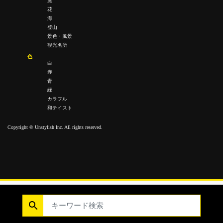
庭
花
海
登山
景色・風景
観光名所
色
白
赤
青
緑
カラフル
和テイスト
Copyright © Unstylish Inc. All rights reserved.
Copyright © Unstylish Inc. All Rights Reserved.