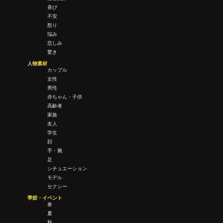
喜び
不安
怒り
悩み
悲しみ
驚き
人物素材
カップル
女性
男性
赤ちゃん・子供
高齢者
家族
友人
学生
顔
手・腕
足
シチュエーション
モデル
セクシー
季節・イベント
春
夏
秋