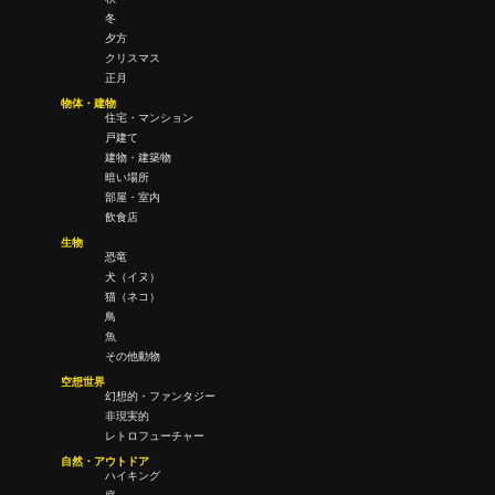
冬
夕方
クリスマス
正月
物体・建物
住宅・マンション
戸建て
建物・建築物
暗い場所
部屋・室内
飲食店
生物
恐竜
犬（イヌ）
猫（ネコ）
鳥
魚
その他動物
空想世界
幻想的・ファンタジー
非現実的
レトロフューチャー
自然・アウトドア
ハイキング