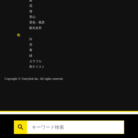
庭
花
海
登山
景色・風景
観光名所
色
白
赤
青
緑
カラフル
和テイスト
Copyright © Unstylish Inc. All rights reserved.
Copyright © Unstylish Inc. All Rights Reserved.