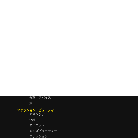
研究所・ラボ
ビジネス・オフィス
オフィスワーク
コールセンター
デバイス
テレワーク
マネーライフ
会議・ミーティング
営業
経営
フード・ドリンク
肉
野菜
果物
料理
酒・飲酒
飲み物
香草・スパイス
魚
ファッション・ビューティー
スキンケア
化粧
ダイエット
メンズビューティー
ファッション