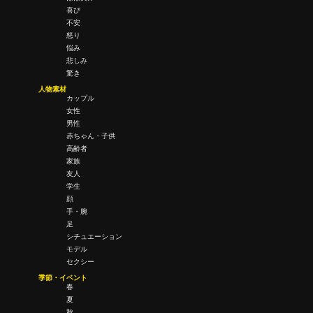
喜び
不安
怒り
悩み
悲しみ
驚き
人物素材
カップル
女性
男性
赤ちゃん・子供
高齢者
家族
友人
学生
顔
手・腕
足
シチュエーション
モデル
セクシー
季節・イベント
春
夏
秋