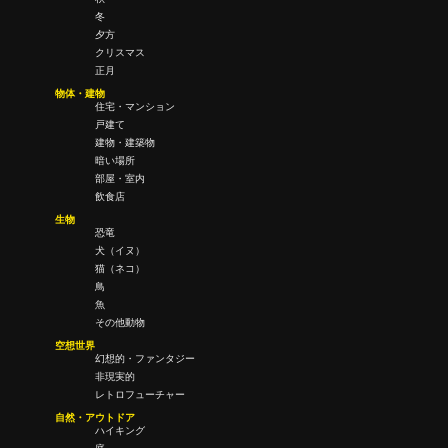
冬
夕方
クリスマス
正月
物体・建物
住宅・マンション
戸建て
建物・建築物
暗い場所
部屋・室内
飲食店
生物
恐竜
犬（イヌ）
猫（ネコ）
鳥
魚
その他動物
空想世界
幻想的・ファンタジー
非現実的
レトロフューチャー
自然・アウトドア
ハイキング