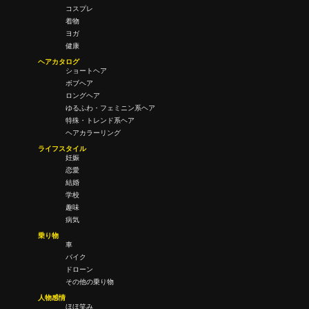
コスプレ
着物
ヨガ
健康
ヘアカタログ
ショートヘア
ボブヘア
ロングヘア
ゆるふわ・フェミニン系ヘア
特殊・トレンド系ヘア
ヘアカラーリング
ライフスタイル
妊娠
恋愛
結婚
学校
趣味
病気
乗り物
車
バイク
ドローン
その他の乗り物
人物感情
ほほ笑み