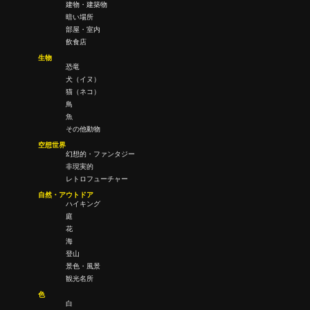
建物・建築物
暗い場所
部屋・室内
飲食店
生物
恐竜
犬（イヌ）
猫（ネコ）
鳥
魚
その他動物
空想世界
幻想的・ファンタジー
非現実的
レトロフューチャー
自然・アウトドア
ハイキング
庭
花
海
登山
景色・風景
観光名所
色
白