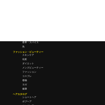
会議・ミーティング
営業
経営
フード・ドリンク
肉
野菜
果物
料理
酒・飲酒
飲み物
香草・スパイス
魚
ファッション・ビューティー
スキンケア
化粧
ダイエット
メンズビューティー
ファッション
コスプレ
着物
ヨガ
健康
ヘアカタログ
ショートヘア
ボブヘア