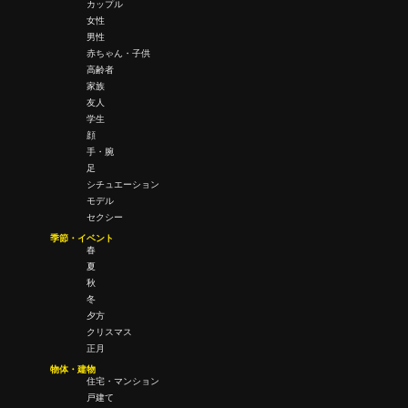
カップル
女性
男性
赤ちゃん・子供
高齢者
家族
友人
学生
顔
手・腕
足
シチュエーション
モデル
セクシー
季節・イベント
春
夏
秋
冬
夕方
クリスマス
正月
物体・建物
住宅・マンション
戸建て