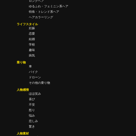
ロングヘア
ゆるふわ・フェミニン系ヘア
特殊・トレンド系ヘア
ヘアカラーリング
ライフスタイル
妊娠
恋愛
結婚
学校
趣味
病気
乗り物
車
バイク
ドローン
その他の乗り物
人物感情
ほほ笑み
喜び
不安
怒り
悩み
悲しみ
驚き
人物素材