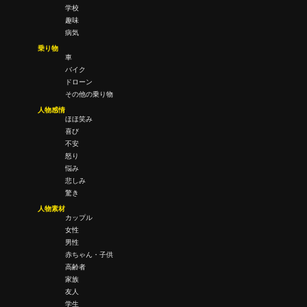
学校
趣味
病気
乗り物
車
バイク
ドローン
その他の乗り物
人物感情
ほほ笑み
喜び
不安
怒り
悩み
悲しみ
驚き
人物素材
カップル
女性
男性
赤ちゃん・子供
高齢者
家族
友人
学生