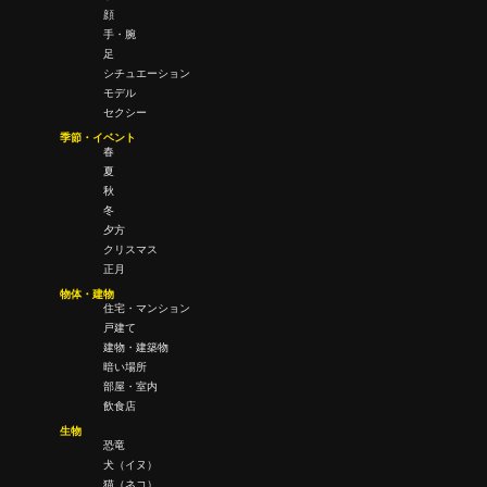
顔
手・腕
足
シチュエーション
モデル
セクシー
季節・イベント
春
夏
秋
冬
夕方
クリスマス
正月
物体・建物
住宅・マンション
戸建て
建物・建築物
暗い場所
部屋・室内
飲食店
生物
恐竜
犬（イヌ）
猫（ネコ）