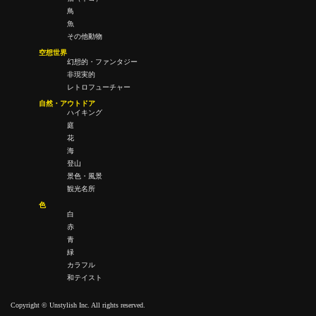
鳥
魚
その他動物
空想世界
幻想的・ファンタジー
非現実的
レトロフューチャー
自然・アウトドア
ハイキング
庭
花
海
登山
景色・風景
観光名所
色
白
赤
青
緑
カラフル
和テイスト
Copyright © Unstylish Inc. All rights reserved.