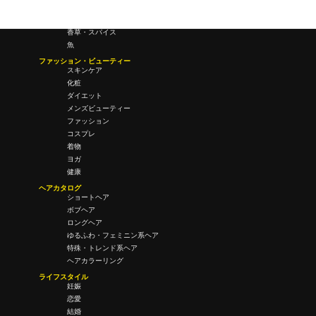
酒・飲酒
飲み物
香草・スパイス
魚
ファッション・ビューティー
スキンケア
化粧
ダイエット
メンズビューティー
ファッション
コスプレ
着物
ヨガ
健康
ヘアカタログ
ショートヘア
ボブヘア
ロングヘア
ゆるふわ・フェミニン系ヘア
特殊・トレンド系ヘア
ヘアカラーリング
ライフスタイル
妊娠
恋愛
結婚