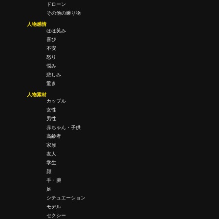
ドローン
その他の乗り物
人物感情
ほほ笑み
喜び
不安
怒り
悩み
悲しみ
驚き
人物素材
カップル
女性
男性
赤ちゃん・子供
高齢者
家族
友人
学生
顔
手・腕
足
シチュエーション
モデル
セクシー