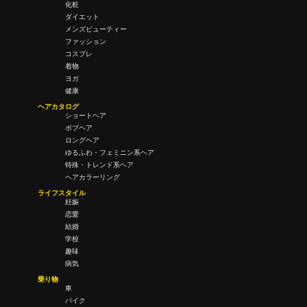
化粧
ダイエット
メンズビューティー
ファッション
コスプレ
着物
ヨガ
健康
ヘアカタログ
ショートヘア
ボブヘア
ロングヘア
ゆるふわ・フェミニン系ヘア
特殊・トレンド系ヘア
ヘアカラーリング
ライフスタイル
妊娠
恋愛
結婚
学校
趣味
病気
乗り物
車
バイク