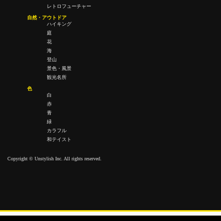
レトロフューチャー
自然・アウトドア
ハイキング
庭
花
海
登山
景色・風景
観光名所
色
白
赤
青
緑
カラフル
和テイスト
Copyright © Unstylish Inc. All rights reserved.