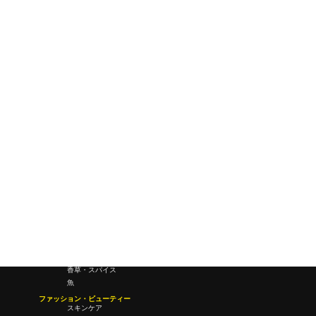
テクノロジー・未来
レトロ-創世記
ワールドワイドウェブ
未来
研究所・ラボ
ビジネス・オフィス
オフィスワーク
コールセンター
デバイス
テレワーク
マネーライフ
会議・ミーティング
営業
経営
フード・ドリンク
肉
野菜
果物
料理
酒・飲酒
飲み物
香草・スパイス
魚
ファッション・ビューティー
スキンケア