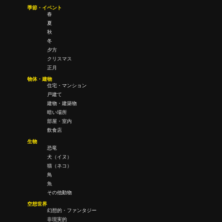
季節・イベント
春
夏
秋
冬
夕方
クリスマス
正月
物体・建物
住宅・マンション
戸建て
建物・建築物
暗い場所
部屋・室内
飲食店
生物
恐竜
犬（イヌ）
猫（ネコ）
鳥
魚
その他動物
空想世界
幻想的・ファンタジー
非現実的