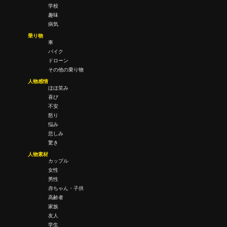
学校
趣味
病気
乗り物
車
バイク
ドローン
その他の乗り物
人物感情
ほほ笑み
喜び
不安
怒り
悩み
悲しみ
驚き
人物素材
カップル
女性
男性
赤ちゃん・子供
高齢者
家族
友人
学生