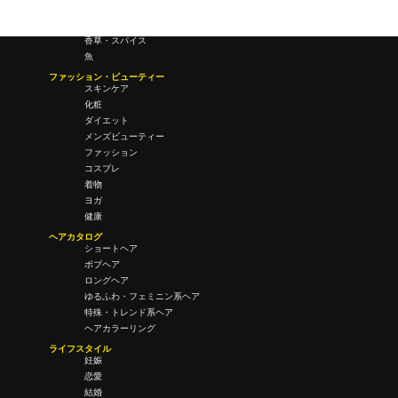
酒・飲酒
飲み物
香草・スパイス
魚
ファッション・ビューティー
スキンケア
化粧
ダイエット
メンズビューティー
ファッション
コスプレ
着物
ヨガ
健康
ヘアカタログ
ショートヘア
ボブヘア
ロングヘア
ゆるふわ・フェミニン系ヘア
特殊・トレンド系ヘア
ヘアカラーリング
ライフスタイル
妊娠
恋愛
結婚