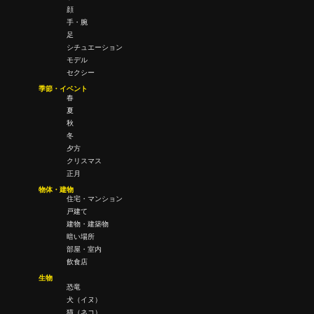
顔
手・腕
足
シチュエーション
モデル
セクシー
季節・イベント
春
夏
秋
冬
夕方
クリスマス
正月
物体・建物
住宅・マンション
戸建て
建物・建築物
暗い場所
部屋・室内
飲食店
生物
恐竜
犬（イヌ）
猫（ネコ）