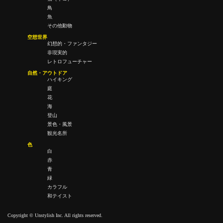
鳥
魚
その他動物
空想世界
幻想的・ファンタジー
非現実的
レトロフューチャー
自然・アウトドア
ハイキング
庭
花
海
登山
景色・風景
観光名所
色
白
赤
青
緑
カラフル
和テイスト
Copyright © Unstylish Inc. All rights reserved.