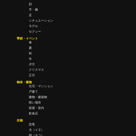
顔
手・腕
足
シチュエーション
モデル
セクシー
季節・イベント
春
夏
秋
冬
夕方
クリスマス
正月
物体・建物
住宅・マンション
戸建て
建物・建築物
暗い場所
部屋・室内
飲食店
生物
恐竜
犬（イヌ）
猫（ネコ）