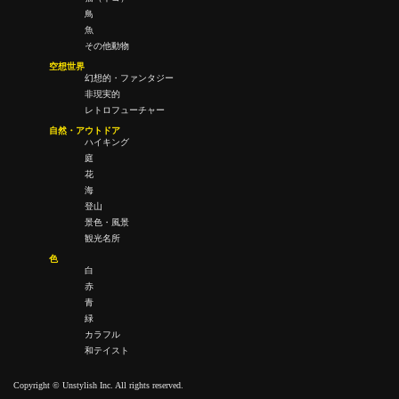
鳥
魚
その他動物
空想世界
幻想的・ファンタジー
非現実的
レトロフューチャー
自然・アウトドア
ハイキング
庭
花
海
登山
景色・風景
観光名所
色
白
赤
青
緑
カラフル
和テイスト
Copyright © Unstylish Inc. All rights reserved.