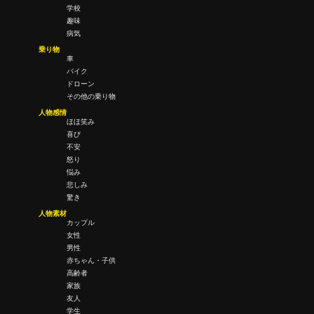
学校
趣味
病気
乗り物
車
バイク
ドローン
その他の乗り物
人物感情
ほほ笑み
喜び
不安
怒り
悩み
悲しみ
驚き
人物素材
カップル
女性
男性
赤ちゃん・子供
高齢者
家族
友人
学生