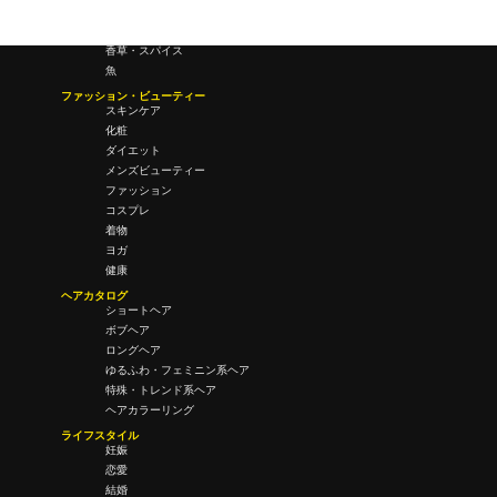
酒・飲酒
飲み物
香草・スパイス
魚
ファッション・ビューティー
スキンケア
化粧
ダイエット
メンズビューティー
ファッション
コスプレ
着物
ヨガ
健康
ヘアカタログ
ショートヘア
ボブヘア
ロングヘア
ゆるふわ・フェミニン系ヘア
特殊・トレンド系ヘア
ヘアカラーリング
ライフスタイル
妊娠
恋愛
結婚