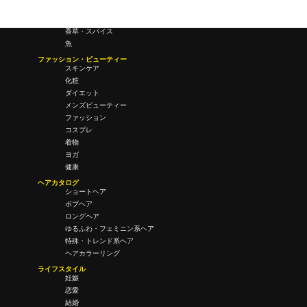
酒・飲酒
飲み物
香草・スパイス
魚
ファッション・ビューティー
スキンケア
化粧
ダイエット
メンズビューティー
ファッション
コスプレ
着物
ヨガ
健康
ヘアカタログ
ショートヘア
ボブヘア
ロングヘア
ゆるふわ・フェミニン系ヘア
特殊・トレンド系ヘア
ヘアカラーリング
ライフスタイル
妊娠
恋愛
結婚