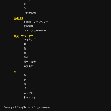
鳥
魚
その他動物
空想世界
幻想的・ファンタジー
非現実的
レトロフューチャー
自然・アウトドア
ハイキング
庭
花
海
登山
景色・風景
観光名所
色
白
赤
青
緑
カラフル
和テイスト
Copyright © Unstylish Inc. All rights reserved.