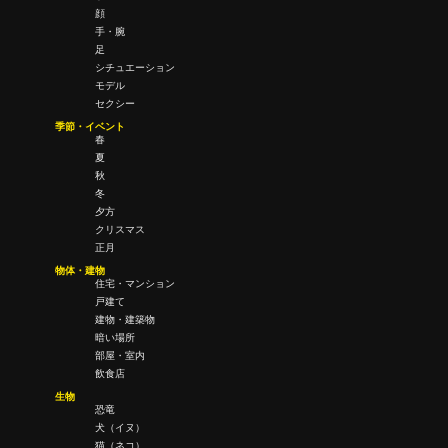
顔
手・腕
足
シチュエーション
モデル
セクシー
季節・イベント
春
夏
秋
冬
夕方
クリスマス
正月
物体・建物
住宅・マンション
戸建て
建物・建築物
暗い場所
部屋・室内
飲食店
生物
恐竜
犬（イヌ）
猫（ネコ）