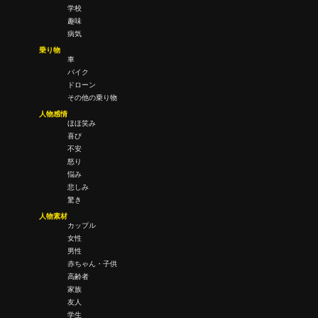
学校
趣味
病気
乗り物
車
バイク
ドローン
その他の乗り物
人物感情
ほほ笑み
喜び
不安
怒り
悩み
悲しみ
驚き
人物素材
カップル
女性
男性
赤ちゃん・子供
高齢者
家族
友人
学生