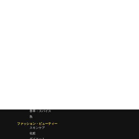
ワールドワイドウェブ
未来
研究所・ラボ
ビジネス・オフィス
オフィスワーク
コールセンター
デバイス
テレワーク
マネーライフ
会議・ミーティング
営業
経営
フード・ドリンク
肉
野菜
果物
料理
酒・飲酒
飲み物
香草・スパイス
魚
ファッション・ビューティー
スキンケア
化粧
ダイエット