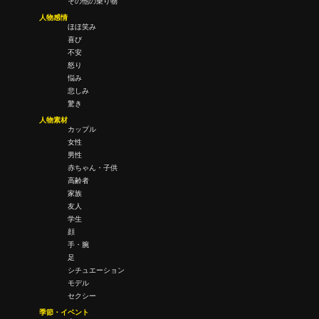
その他の乗り物
人物感情
ほほ笑み
喜び
不安
怒り
悩み
悲しみ
驚き
人物素材
カップル
女性
男性
赤ちゃん・子供
高齢者
家族
友人
学生
顔
手・腕
足
シチュエーション
モデル
セクシー
季節・イベント