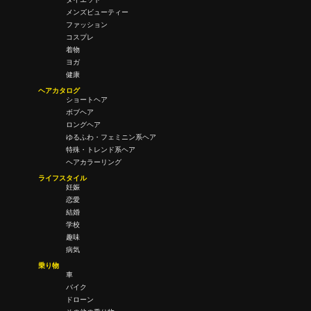
メンズビューティー
ファッション
コスプレ
着物
ヨガ
健康
ヘアカタログ
ショートヘア
ボブヘア
ロングヘア
ゆるふわ・フェミニン系ヘア
特殊・トレンド系ヘア
ヘアカラーリング
ライフスタイル
妊娠
恋愛
結婚
学校
趣味
病気
乗り物
車
バイク
ドローン