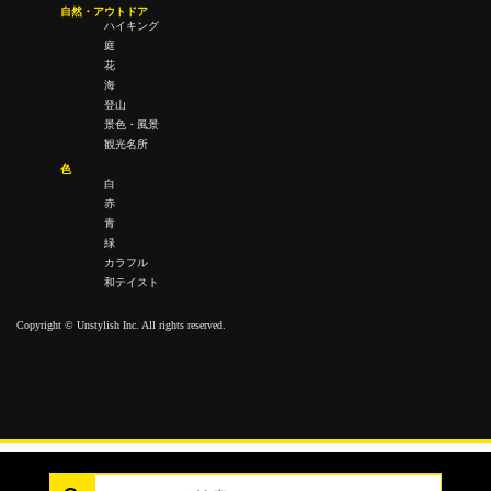
自然・アウトドア
ハイキング
庭
花
海
登山
景色・風景
観光名所
色
白
赤
青
緑
カラフル
和テイスト
Copyright © Unstylish Inc. All rights reserved.
Copyright © Unstylish Inc. All Rights Reserved.