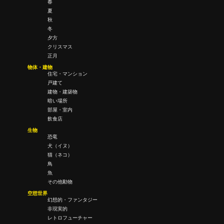
春
夏
秋
冬
夕方
クリスマス
正月
物体・建物
住宅・マンション
戸建て
建物・建築物
暗い場所
部屋・室内
飲食店
生物
恐竜
犬（イヌ）
猫（ネコ）
鳥
魚
その他動物
空想世界
幻想的・ファンタジー
非現実的
レトロフューチャー