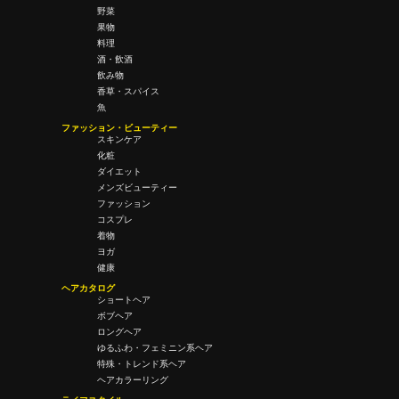
野菜
果物
料理
酒・飲酒
飲み物
香草・スパイス
魚
ファッション・ビューティー
スキンケア
化粧
ダイエット
メンズビューティー
ファッション
コスプレ
着物
ヨガ
健康
ヘアカタログ
ショートヘア
ボブヘア
ロングヘア
ゆるふわ・フェミニン系ヘア
特殊・トレンド系ヘア
ヘアカラーリング