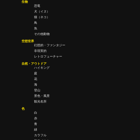
生物
恐竜
犬（イヌ）
猫（ネコ）
鳥
魚
その他動物
空想世界
幻想的・ファンタジー
非現実的
レトロフューチャー
自然・アウトドア
ハイキング
庭
花
海
登山
景色・風景
観光名所
色
白
赤
青
緑
カラフル