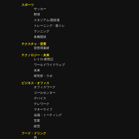
スポーツ
サッカー
野球
スタジアム/競技場
トレーニング・筋トレ
ランニング
各種競技
テクスチャ・背景
背景用素材
テクノロジー・未来
レトロ-創世記
ワールドワイドウェブ
未来
研究所・ラボ
ビジネス・オフィス
オフィスワーク
コールセンター
デバイス
テレワーク
マネーライフ
会議・ミーティング
営業
経営
フード・ドリンク
肉