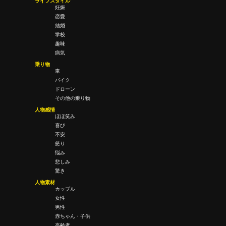
ライフスタイル
妊娠
恋愛
結婚
学校
趣味
病気
乗り物
車
バイク
ドローン
その他の乗り物
人物感情
ほほ笑み
喜び
不安
怒り
悩み
悲しみ
驚き
人物素材
カップル
女性
男性
赤ちゃん・子供
高齢者