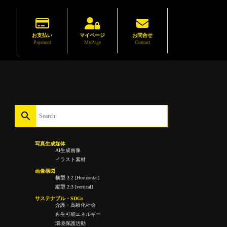
お支払い
マイページ
お問合せ
Payment
MyPage
Contact
写真生成媒体
AI生成画像
イラスト素材
画像構図
横型 3:2 [Horizontal]
縦型 2:3 [vertical]
サステナブル・SDGs
介護・高齢化社会
再生可能エネルギー
環境保護活動