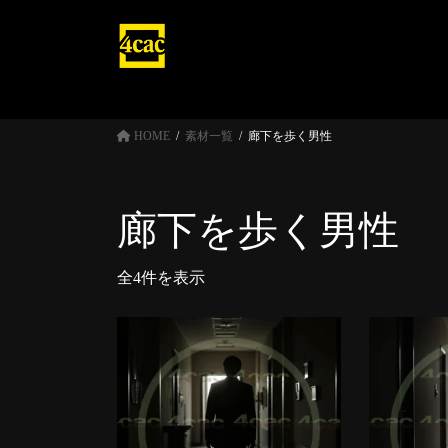
コ
ナ
ン
ビ
テ
ゲ
ン
ー
ツ
シ
へ
ョ
HOME
素材一覧
廊下を歩く男性
ス
ン
キ
に
ッ
移
廊下を歩く男性
プ
動
全4件を表示