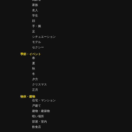
家族
友人
学生
顔
手・腕
足
シチュエーション
モデル
セクシー
季節・イベント
春
夏
秋
冬
夕方
クリスマス
正月
物体・建物
住宅・マンション
戸建て
建物・建築物
暗い場所
部屋・室内
飲食店