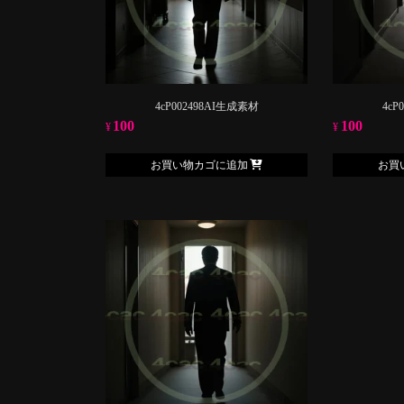
4cP002498AI生成素材
4cP
100
100
¥
¥
お買い物カゴに追加
お買