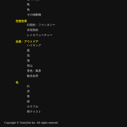
鳥
魚
その他動物
空想世界
幻想的・ファンタジー
非現実的
レトロフューチャー
自然・アウトドア
ハイキング
庭
花
海
登山
景色・風景
観光名所
色
白
赤
青
緑
カラフル
和テイスト
Copyright © Unstylish Inc. All rights reserved.