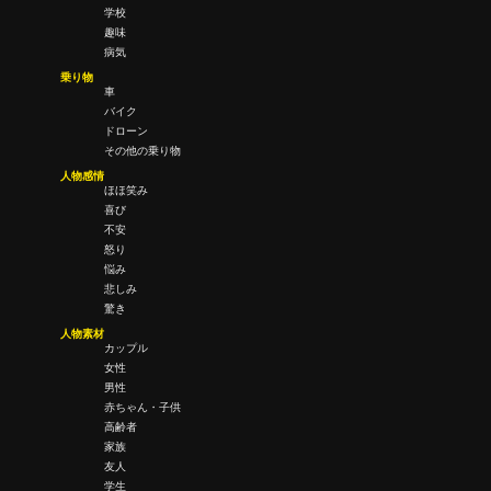
学校
趣味
病気
乗り物
車
バイク
ドローン
その他の乗り物
人物感情
ほほ笑み
喜び
不安
怒り
悩み
悲しみ
驚き
人物素材
カップル
女性
男性
赤ちゃん・子供
高齢者
家族
友人
学生