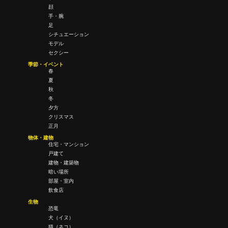
顔
手・腕
足
シチュエーション
モデル
セクシー
季節・イベント
春
夏
秋
冬
夕方
クリスマス
正月
物体・建物
住宅・マンション
戸建て
建物・建築物
暗い場所
部屋・室内
飲食店
生物
恐竜
犬（イヌ）
猫（ネコ）