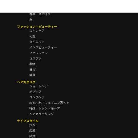
酒・飲酒
飲み物
香草・スパイス
魚
ファッション・ビューティー
スキンケア
化粧
ダイエット
メンズビューティー
ファッション
コスプレ
着物
ヨガ
健康
ヘアカタログ
ショートヘア
ボブヘア
ロングヘア
ゆるふわ・フェミニン系ヘア
特殊・トレンド系ヘア
ヘアカラーリング
ライフスタイル
妊娠
恋愛
結婚