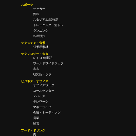
スポーツ
サッカー
野球
スタジアム/競技場
トレーニング・筋トレ
ランニング
各種競技
テクスチャ・背景
背景用素材
テクノロジー・未来
レトロ-創世記
ワールドワイドウェブ
未来
研究所・ラボ
ビジネス・オフィス
オフィスワーク
コールセンター
デバイス
テレワーク
マネーライフ
会議・ミーティング
営業
経営
フード・ドリンク
肉