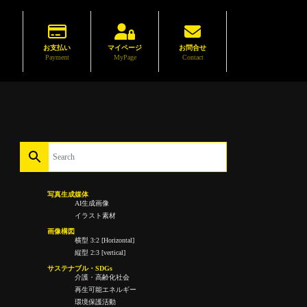
お支払い
マイページ
お問合せ
Payment
MyPage
Contact
写真生成媒体
AI生成画像
イラスト素材
画像構図
横型 3:2 [Horizontal]
縦型 2:3 [vertical]
サステナブル・SDGs
介護・高齢化社会
再生可能エネルギー
環境保護活動