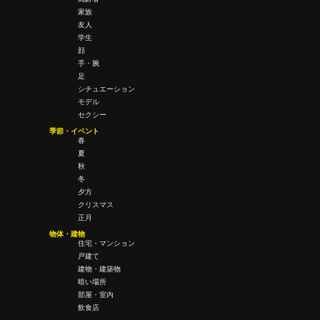
家族
友人
学生
顔
手・腕
足
シチュエーション
モデル
セクシー
季節・イベント
春
夏
秋
冬
夕方
クリスマス
正月
物体・建物
住宅・マンション
戸建て
建物・建築物
暗い場所
部屋・室内
飲食店