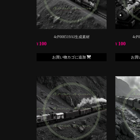
4cP008519AI生成素材
4cP
100
100
¥
¥
お買い物カゴに追加
お買