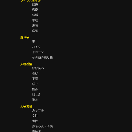
ライフスタイル
妊娠
恋愛
結婚
学校
趣味
病気
乗り物
車
バイク
ドローン
その他の乗り物
人物感情
ほほ笑み
喜び
不安
怒り
悩み
悲しみ
驚き
人物素材
カップル
女性
男性
赤ちゃん・子供
高齢者