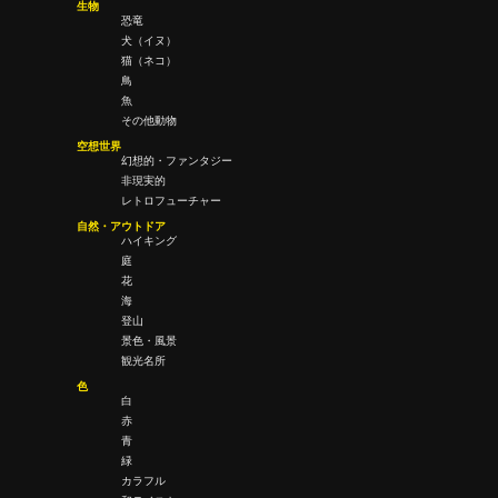
生物
恐竜
犬（イヌ）
猫（ネコ）
鳥
魚
その他動物
空想世界
幻想的・ファンタジー
非現実的
レトロフューチャー
自然・アウトドア
ハイキング
庭
花
海
登山
景色・風景
観光名所
色
白
赤
青
緑
カラフル