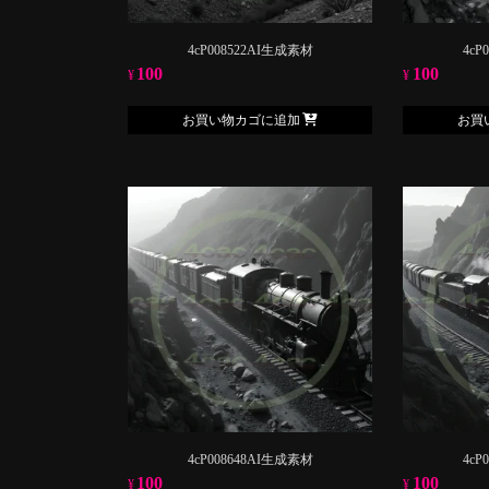
4cP008522AI生成素材
4cP
100
100
¥
¥
お買い物カゴに追加
お買
4cP008648AI生成素材
4cP
100
100
¥
¥