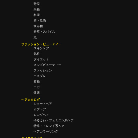
野菜
果物
料理
酒・飲酒
飲み物
香草・スパイス
魚
ファッション・ビューティー
スキンケア
化粧
ダイエット
メンズビューティー
ファッション
コスプレ
着物
ヨガ
健康
ヘアカタログ
ショートヘア
ボブヘア
ロングヘア
ゆるふわ・フェミニン系ヘア
特殊・トレンド系ヘア
ヘアカラーリング