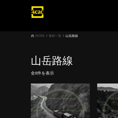
コ
ナ
ン
ビ
テ
ゲ
ン
ー
ツ
シ
へ
ョ
HOME
素材一覧
山岳路線
ス
ン
キ
に
ッ
移
山岳路線
プ
動
全8件を表示